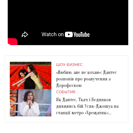
ШОУ-БИЗНЕС
«Люблю, але не кохаю»: Дантес
розповів про розлучення з
Дорофєєвою
СОБЫТИЯ
Як Дантес, Ткач і Бєдняков
дивились бій Усик-Джошуа на
станції метро «Хрещатик»:
фоторепортаж