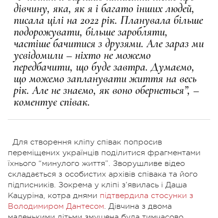
дівчину, яка, як я і багато інших людей,
писала цілі на 2022 рік. Планувала більше
подорожувати, більше заробляти,
частіше бачитися з друзями. Але зараз ми
усвідомили – ніхто не можемо
передбачити, що буде завтра. Думаємо,
що можемо запланувати життя на весь
рік. Але не знаємо, як воно обернеться”, –
коментує співак.
Для створення кліпу співак попросив
переміщених українців поділитися фрагментами
їхнього “минулого життя”. Зворушливе відео
складається з особистих архівів співака та його
підписників. Зокрема у кліпі з’явилась і Даша
Кацуріна, котра днями
підтвердила стосунки з
Володимиром Дантесом
. Дівчина з двома
маленькими дітьми змушена була тимчасово