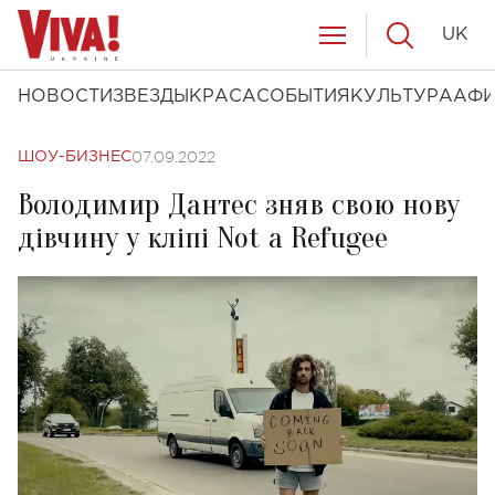
UK
НОВОСТИ
ЗВЕЗДЫ
КРАСА
СОБЫТИЯ
КУЛЬТУРА
АФ
07.09.2022
ШОУ-БИЗНЕС
Володимир Дантес зняв свою нову
дівчину у кліпі Not a Refugee