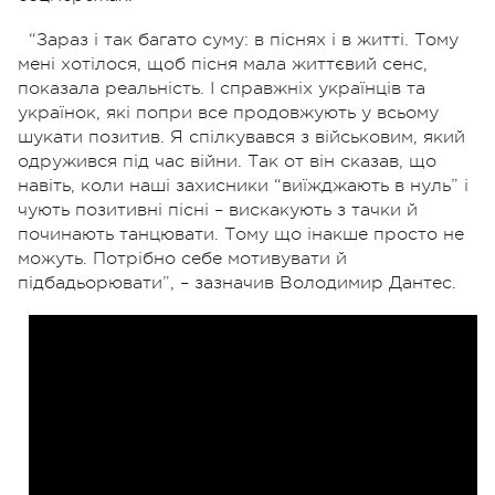
“Зараз і так багато суму: в піснях і в житті. Тому
мені хотілося, щоб пісня мала життєвий сенс,
показала реальність. І справжніх українців та
українок, які попри все продовжують у всьому
шукати позитив. Я спілкувався з військовим, який
одружився під час війни. Так от він сказав, що
навіть, коли наші захисники “виїжджають в нуль” і
чують позитивні пісні – вискакують з тачки й
починають танцювати. Тому що інакше просто не
можуть. Потрібно себе мотивувати й
підбадьорювати”, – зазначив Володимир Дантес.