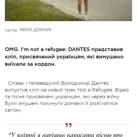
Автор:
МИЛА ДОНЧУК
OMG. I’m not a refugee: DANTES представив
кліп, присвячений українцям, які вимушено
виїхали за кордон.
Співак і телеведучий Володимир Дантес
випустив кліп на новий трек Not a Refugee. Відео
та пісня присвячені українцям, які через війну
були змушені покинути домівки й розї'хатися
світом.
“У квітні я вирішив написати пісню про