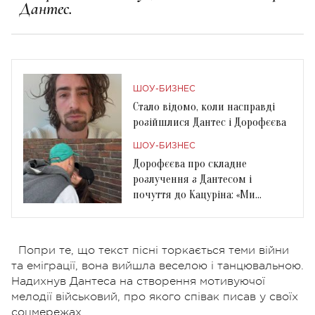
Дантес.
ШОУ-БИЗНЕС
Стало відомо, коли насправді
розійшлися Дантес і Дорофєєва
ШОУ-БИЗНЕС
Дорофєєва про складне
розлучення з Дантесом і
почуття до Кацуріна: «Ми
закохалися. Все дуже просто»
Попри те, що текст пісні торкається теми війни
та еміграції, вона вийшла веселою і танцювальною.
Надихнув Дантеса на створення мотивуючої
мелодії військовий, про якого співак писав у своїх
соцмережах.