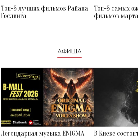
Топ-5 лучших фильмов Райана
Топ-5 самых о
Гослинга
фильмов марта 
посмотреть в к
АФИША
Легендарная музыка ENIGMA
В Киеве состои