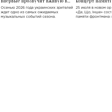
впервые прозвучит вживую в
концерт памят
Украине: где состоится концерт
Клименко: более
Осенью 2026 года украинских зрителей
25 июля в новом op
исполнят песн
ждет одно из самых ожидаемых
«Де, Що, Інше» сос
музыкальных событий сезона.
памяти фронтмена
Михаила Клименко. 
особенный музыкал
посвященный артист
стало символом ис
настоящей любви.