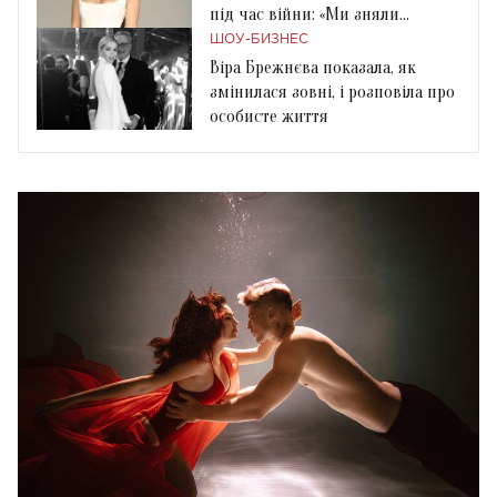
під час війни: «Ми зняли
великий будинок»
ШОУ-БИЗНЕС
Віра Брежнєва показала, як
змінилася зовні, і розповіла про
особисте життя