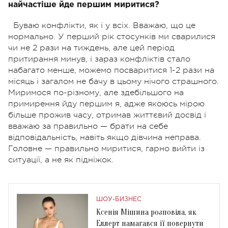
найчастіше йде першим миритися?
Буваю конфлікти, як і у всіх. Вважаю, що це
нормально. У перший рік стосунків ми сварилися
чи не 2 рази на тиждень, але цей період
притирання минув, і зараз конфліктів стало
набагато менше, можемо посваритися 1-2 рази на
місяць і загалом не бачу в цьому нічого страшного.
Миримося по-різному, але здебільшого на
примирення йду першим я, адже якоюсь мірою
більше прожив часу, отримав життєвий досвід і
вважаю за правильно — брати на себе
відповідальність, навіть якщо дівчина неправа.
Головне — правильно миритися, гарно вийти із
ситуації, а не як підніжок.
ШОУ-БИЗНЕС
Ксенія Мішина розповіла, як
Еллерт намагався її повернути