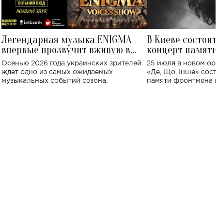
Легендарная музыка ENIGMA
В Киеве состои
впервые прозвучит вживую в
концерт памят
Украине: где состоится концерт
Клименко: более
Осенью 2026 года украинских зрителей
25 июля в новом op
исполнят песн
ждет одно из самых ожидаемых
«Де, Що, Інше» сос
музыкальных событий сезона.
памяти фронтмена
Михаила Клименко. 
особенный музыкал
посвященный артист
стало символом ис
настоящей любви.