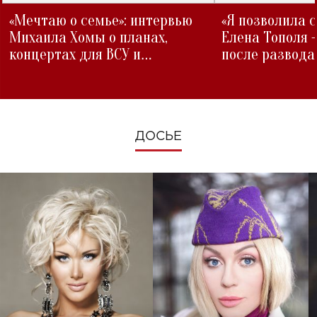
«Мечтаю о семье»: интервью
«Я позволила 
Михаила Хомы о планах,
Елена Тополя 
концертах для ВСУ и
после развода
изменениях во время войны
ДОСЬЕ