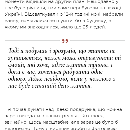
моменти відійшли на другий план. Нещодавно у
нас була річниця, і ми саме перебували на заході
Україні. Відсвяткували о 12-й годині ночі: набрали
ванну, намагалися не шуміти, бо в будинку, в
якому ми знаходилися, жило ще 25 людей.
Тоді я подумав і зрозумів, що життя не
зупиняється, кожен може отримувати ті
емоції, які хоче, адже життя триває, і
доки є час, хочеться радувати одне
одного. Адже невідомо, коли у кожного з
нас буде останній день життя.
Я почав думати над ідеєю подарунка, що можна
зараз вигадати в наших реаліях. Хотілося,
звичайно, щось масштабне, але зараз це було б
недоречно. Тому я вирішив зробити фотосесію.