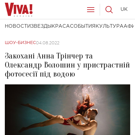
UK
НОВОСТИ
ЗВЕЗДЫ
КРАСА
СОБЫТИЯ
КУЛЬТУРА
АФ
04.08.2022
ШОУ-БИЗНЕС
Закохані Анна Трінчер та
Олександр Волошин у пристрастній
фотосесії під водою