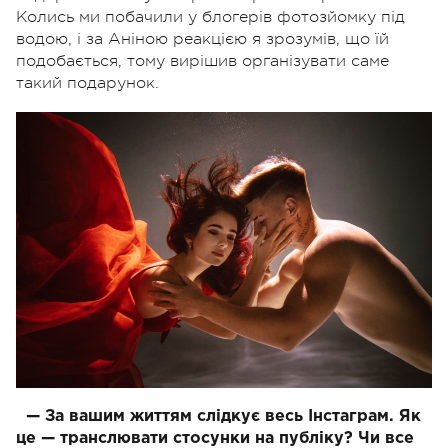
Колись ми побачили у блогерів фотозйомку під
водою, і за Аніною реакцією я зрозумів, що їй
подобається, тому вирішив організувати саме
такий подарунок.
— За вашим життям слідкує весь Інстаграм. Як
це — транслювати стосунки на публіку? Чи все