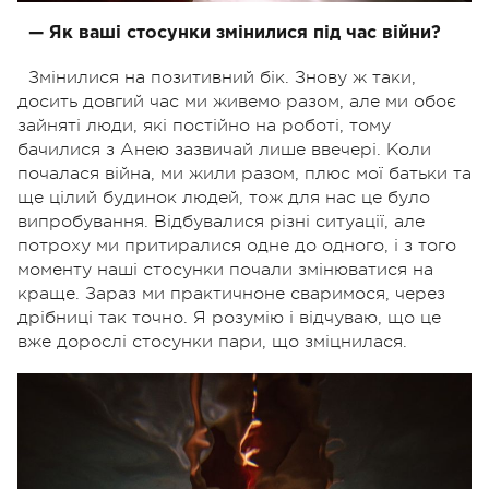
— Як ваші стосунки змінилися під час війни?
Змінилися на позитивний бік. Знову ж таки,
досить довгий час ми живемо разом, але ми обоє
зайняті люди, які постійно на роботі, тому
бачилися з Анею зазвичай лише ввечері. Коли
почалася війна, ми жили разом, плюс мої батьки та
ще цілий будинок людей, тож для нас це було
випробування. Відбувалися різні ситуації, але
потроху ми притиралися одне до одного, і з того
моменту наші стосунки почали змінюватися на
краще. Зараз ми практичноне сваримося, через
дрібниці так точно. Я розумію і відчуваю, що це
вже дорослі стосунки пари, що зміцнилася.