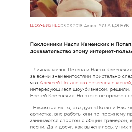
05.03.2018
Автор:
ШОУ-БИЗНЕС
МИЛА ДОНЧУК
Поклонники Насти Каменских и Потапа
доказательство этому интернет-польз
Личная жизнь Потапа и Насти Каменских 
за всеми знаменитостями пристально след
что
Алексей Потапенко развелся с женой
интересующиеся шоу-бизнесом, решили, ч
Настей Каменских. Но этого не произошл
Несмотря на то, что дуэт «Потап и Настя
артистка, вне работы они по-прежнему пр
занимаются спортом с общим тренером, е
песни. Да и досуг, как выяснилось, у них