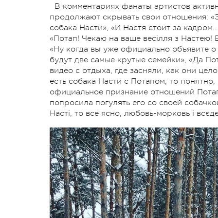
В комментариях фанаты артистов активн
продолжают скрывать свои отношения: «Эх,
собака Насти», «И Настя стоит за кадром…
«Потап! Чекаю на ваше весілля з Настею! 
«Ну когда вы уже официально объявите о 
будут две самые крутые семейки», «Да По
видео с отдыха, где засняли, как они цел
есть собака Насти с Потапом, то понятно,
официальное признание отношений Потапа
попросила погулять его со своей собачкой
Насті, то все ясно, любовь-морковь і всєд