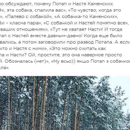
о обсуждают, почему Потап и Настя Каменских
 эта собака, спалила вас», «То чувство, когда это
», «Палево с собакой», «А собачка-то Каменских»,
Ви – класна пара», «С собачкой и Настей понятно все»,
ваших отношениях», «Тут не хватает Насти! И тогда
тап с Настей вместе давным-давно! Когда еще было
овались, а потом заговорили про развод Потапа. А есл
 что и Настя с ними», «Это можно считать как
 и Насти? Ой, простите, это она наверное просто
. Обозналась (нет)», «Ну всьо)) якшо Потап з собачк
єла».