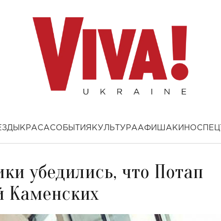
ЕЗДЫ
КРАСА
СОБЫТИЯ
КУЛЬТУРА
АФИША
КИНО
СПЕЦ
ки убедились, что Потап
й Каменских