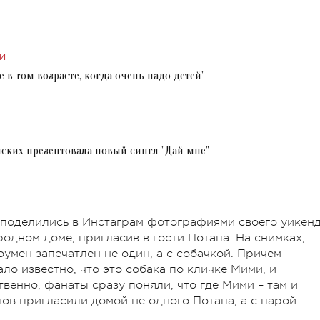
И
е в том возрасте, когда очень надо детей"
нских презентовала новый сингл "Дай мне"
поделились в Инстаграм фотографиями своего уикенд
одном доме, пригласив в гости Потапа. На снимках,
умен запечатлен не один, а с собачкой. Причем
о известно, что это собака по кличке Мими, и
венно, фанаты сразу поняли, что где Мими – там и
унов пригласили домой не одного Потапа, а с парой.