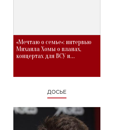
«Мечтаю о семье»: интервью
Михаила Хомы о планах,
концертах для ВСУ и
изменениях во время войны
ДОСЬЕ