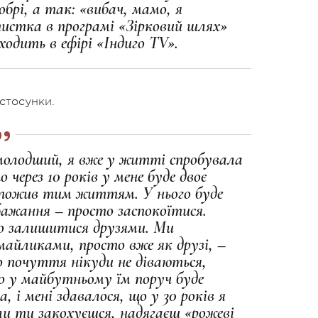
добрі, а так: «вибач, мамо, я
тистка в програмі «Зірковий шлях»
ходить в ефірі «Індиго TV».
 стосунки.
и молодший, я вже у житті спробувала
 через 10 років у мене буде двоє
не пожив тим життям. У нього буде
бажання – просто заспокоїтися.
о залишитися друзями. Ми
майликами, просто вже як друзі, –
що почуття нікуди не діваються,
що у майбутньому їм поруч буде
а, і мені здавалося, що у 30 років я
оли ти закохуєшся, надягаєш «рожеві