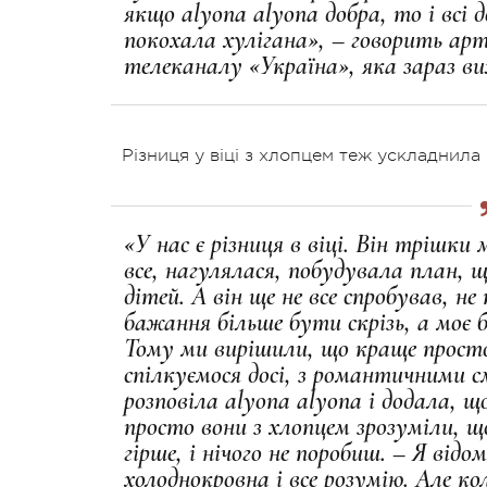
якщо
alyona alyona
добра, то і всі 
покохала хулігана», – говорить ар
телеканалу «Україна», яка зараз ви
Різниця у віці з хлопцем теж ускладнила
«У нас є різниця в віці. Він трішк
все, нагулялася, побудувала план, що
дітей. А він ще не все спробував, 
бажання більше бути скрізь, а моє 
Тому ми вирішили, що краще прост
спілкуємося досі, з романтичними с
розповіла
alyona alyona і додала, 
просто вони з хлопцем зрозуміли, 
гірше, і нічого не поробиш. – Я відом
холоднокровна і все розумію. Але к