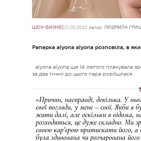
31.05.2022
Автор:
ШОУ-БИЗНЕС
ЛЮДМИЛА ГРИЦ
Реперка alyona alyona розповіла, в як
alyona alyona ще 14 лютого планувала з
за два тижні до цього пара розійшлася.
«Причин, насправді, декілька. У ньог
свої погляди, у мене – свої. Якби я
жити далі, але оскільки я відома, 
розходяться, це дуже складно. Ми зр
своєю кар’єрою притискати його, а 
була здивована чи розчарована його