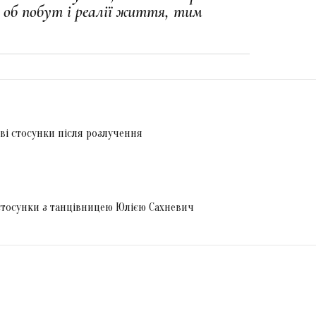
 об побут і реалії життя, тим
ві стосунки після розлучення
стосунки з танцівницею Юлією Сахневич