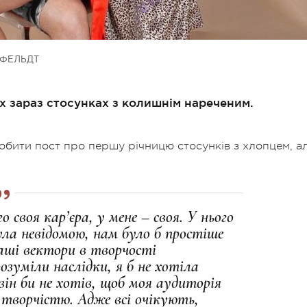
ФЕЛЬДТ
их зараз стосунках з колишнім нареченим.
робити пост про першу річницю стосунків з хлопцем, а
о своя кар’єра, у мене – своя. У нього
 була невідомою, нам було б простіше
наші вектори в творчості
озуміли наслідки, я б не хотіла
він би не хотів, щоб моя аудиторія
 творчістю. Адже всі очікують,