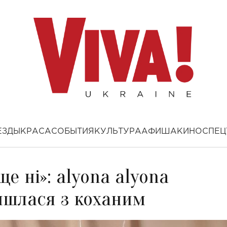
ЕЗДЫ
КРАСА
СОБЫТИЯ
КУЛЬТУРА
АФИША
КИНО
СПЕЦ
ще ні»: alyona alyona
ійшлася з коханим