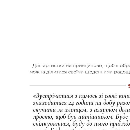
Для артистки не принципово, щоб її обра
можна ділитися своїми щоденними радоща
«Зустрічатися з кимось зі своєї ко
знаходитися 24 години на добу разо
скучити за хлопцем, з азартом діл
просто, щоб був айтішником. Буде
спілкуватися, буду до нього приїжд