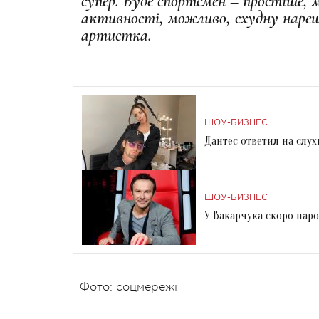
супер. Буде спортсмен – простіше, 
активності, можливо, схудну нареш
артистка.
ШОУ-БИЗНЕС
Дантес ответил на слу
ШОУ-БИЗНЕС
У Вакарчука скоро нар
Фото: соцмережі