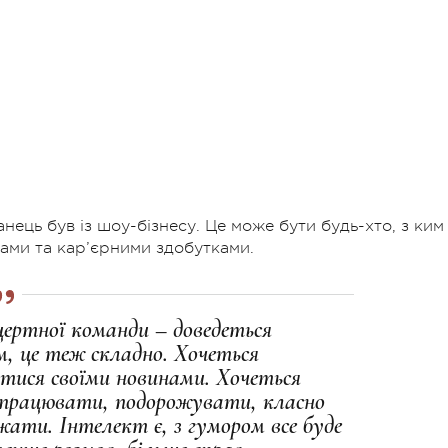
нець був із шоу-бізнесу. Це може бути будь-хто, з ким
ми та кар’єрними здобутками.
нцертної команди – доведеться
м, це теж складно. Хочеться
итися своїми новинами. Хочеться
 працювати, подорожувати, класно
жати. Інтелект є, з гумором все буде