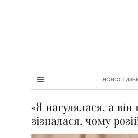
НОВОСТИ
ЗВ
«Я нагулялася, а він 
зізналася, чому роз