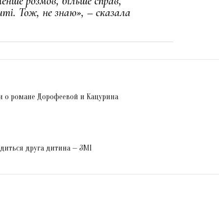
менше розмов, більше справ,
ті. Тож, не знаю», – сказала
хи о романе Дорофеевой и Кацурина
одиться друга дитина — ЗМІ