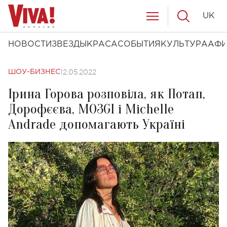
UK
НОВОСТИ
ЗВЕЗДЫ
КРАСА
СОБЫТИЯ
КУЛЬТУРА
АФ
12.05.2022
ШОУ-БИЗНЕС
Ірина Горова розповіла, як Потап,
Дорофєєва, MOЗGI і Michelle
Andrade допомагають Україні