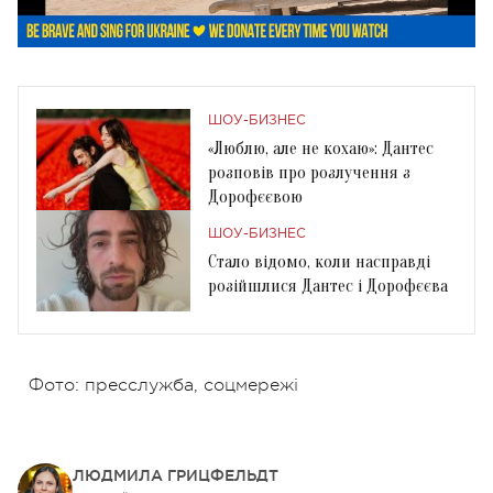
ШОУ-БИЗНЕС
«Люблю, але не кохаю»: Дантес
розповів про розлучення з
Дорофєєвою
ШОУ-БИЗНЕС
Стало відомо, коли насправді
розійшлися Дантес і Дорофєєва
Фото: пресслужба, соцмережі
ЛЮДМИЛА ГРИЦФЕЛЬДТ