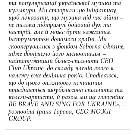
та популяризації української музики та
культури. Ми створили цю ініціативу,
щоб показати, що музика під час війни –
не тільки підтримує бойовий дух та
настрій, але й може бути важливим
інструментом допомоги країні. Ми
скооперувалися з фондом Soborna Ukraine,
адже довіряємо його засновникам –
найпотужнішій бізнес-спільноті CEO
Club Ukraine, до складу членів якого я
належу вже декілька років. Сподіваюся,
що до цього важливого починання
приєднається шоубізнесова спільнота та
колеги-артисти, й разом ми ще голосніше
BE BRAVE AND SING FOR UKRAINE», –
розповіла Ірина Горова, CEO MOЗGI
GROUP.