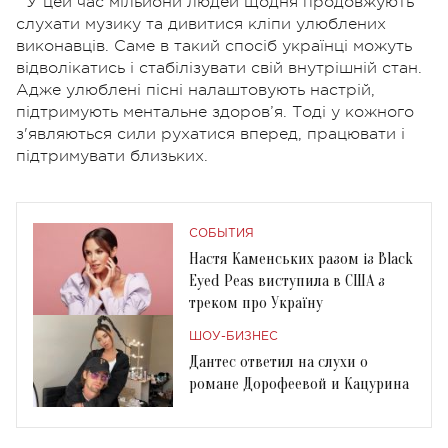
У цей час мільйони людей щодня продовжують
слухати музику та дивитися кліпи улюблених
виконавців. Саме в такий спосіб українці можуть
відволікатись і стабілізувати свій внутрішній стан.
Адже улюблені пісні налаштовують настрій,
підтримують ментальне здоров’я. Тоді у кожного
з'являються сили рухатися вперед, працювати і
підтримувати близьких.
СОБЫТИЯ
Настя Каменських разом із Black
Eyed Peas виступила в США з
треком про Україну
ШОУ-БИЗНЕС
Дантес ответил на слухи о
романе Дорофеевой и Кацурина