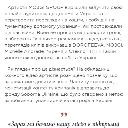
Артисти MO3GI GROUP вирішили залучити свою
онлайн-аудиторію до допомоги Україні та
перетворити перегляди на кошти, необхідні на
гуманітарну допомогу українцям, які постраждали
під час війни.
Вони не просять відправляти гроші,
а збирають
їх шляхом рекламних надходжень від
переглядів кліпів виконавців DOROFEEVA, MOЗGI,
Michelle Andrade, “Время и Стекло”, ПТП. Таким
чином кожен допомагає собі та Україні.
Як глядач про це дізнається? На обкладинці
кожного відео артистів розміщено позначку, що
закликатиме дивитися кліп. Частину коштів від
монетизації контенту компанія відправить до
фонду Soborna Ukraine, що було створено з метою
запобігання гуманітарній катастрофі в Україні.
«Зараз ми бачимо нашу місію в підтримці