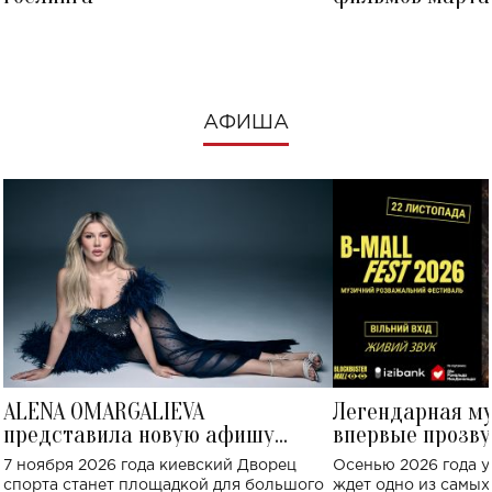
посмотреть в к
АФИША
ALENA OMARGALIEVA
Легендарная м
представила новую афишу
впервые прозву
большого концерта во Дворце
Украине: где со
7 ноября 2026 года киевский Дворец
Осенью 2026 года у
спорта
спорта станет площадкой для большого
ждет одно из самы