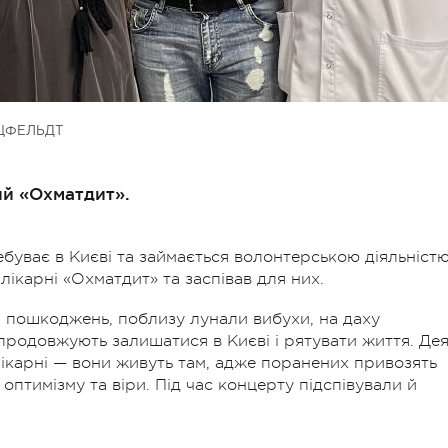
ЦФЕЛЬДТ
ий «Охматдит».
ебуває в Києві та займається волонтерською діяльністю
 лікарні «Охматдит» та заспівав для них.
 пошкоджень, поблизу лунали вибухи, на даху
 продовжують залишатися в Києві і рятувати життя.
Дея
 лікарні — вони живуть там, адже поранених привозять
оптимізму та віри.
Під час концерту підспівували й