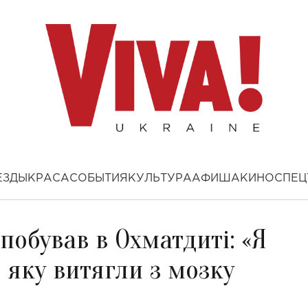
ЕЗДЫ
КРАСА
СОБЫТИЯ
КУЛЬТУРА
АФИША
КИНО
СПЕЦ
побував в Охматдиті: «Я
 яку витягли з мозку