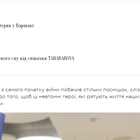
терив у Варшаві
йного сну від співачки TARABAROVA
 з самого початку війни побачив стільки посмішок, сліз
о того, щоб ці невтомні герої, які рятують життя наши
».