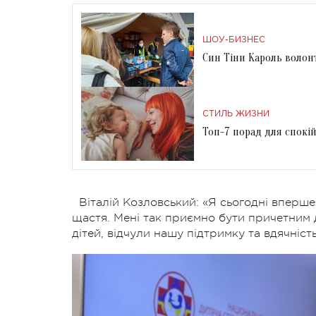
ШОУ-БИЗНЕС
Син Тіни Кароль волон
СТИЛЬ ЖИЗНИ
Топ-7 порад для спокі
Віталій Козловський: «Я сьогодні вперше
щастя. Мені так приємно бути причетним д
дітей, відчули нашу підтримку та вдячність