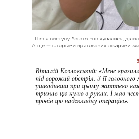
Після виступу багато спілкувалися, ділил
А ще — історіями врятованих лікарями житт
Віталій Козловський: «Мене вразила
під ворожий обстріл. З її головного
ушкодивши при цьому життєво важ
тримав цю кулю в руках. І мав чес
провів цю надскладну операцію».