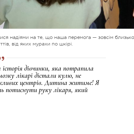
ися надіями на те,
що наша перемога — зовсім близько
ів, від яких мурахи по шкірі.
 історія дівчинки, яка потрапила
 мозку лікарі дістали кулю, не
ливих центрів. Дитина житиме! Я
ть потиснути руку лікаря, який