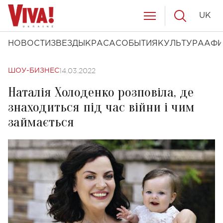
UK
НОВОСТИ
ЗВЕЗДЫ
КРАСА
СОБЫТИЯ
КУЛЬТУРА
АФ
14.03.2022
ШОУ-БИЗНЕС
Наталія Холоденко розповіла, де
знаходиться під час війни і чим
займається