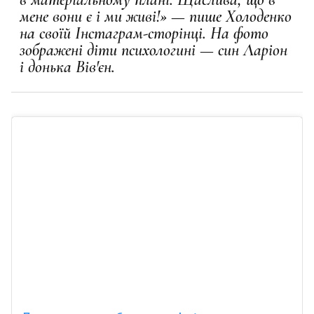
мене вони є і ми живі!» — пише Холоденко
на своїй Інстаграм-сторінці. На фото
зображені діти психологині — син Ларіон
і донька Вів'єн.