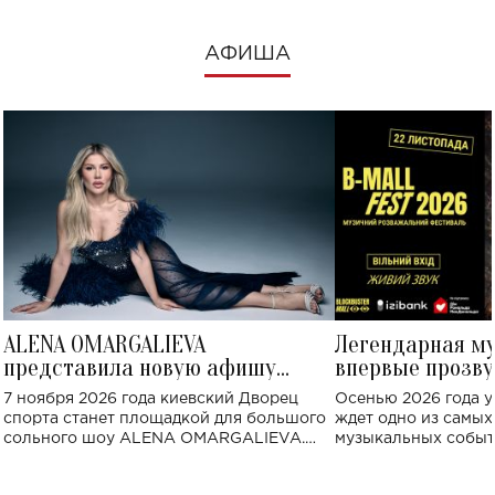
АФИША
ALENA OMARGALIEVA
Легендарная м
представила новую афишу
впервые прозву
большого концерта во Дворце
Украине: где со
7 ноября 2026 года киевский Дворец
Осенью 2026 года у
спорта
спорта станет площадкой для большого
ждет одно из самы
сольного шоу ALENA OMARGALIEVA.
музыкальных событ
Концерт получил символичное название
«Не пьяная — влюбленная».