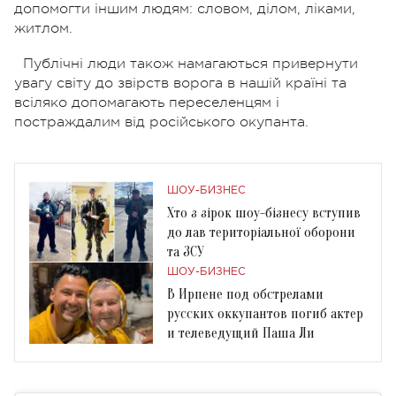
допомогти іншим людям: словом, ділом, ліками,
житлом.
Публічні люди також намагаються привернути
увагу світу до звірств ворога в нашій країні та
всіляко допомагають переселенцям і
постраждалим від російського окупанта.
ШОУ-БИЗНЕС
Хто з зірок шоу-бізнесу вступив
до лав територіальної оборони
та ЗСУ
ШОУ-БИЗНЕС
В Ирпене под обстрелами
русских оккупантов погиб актер
и телеведущий Паша Ли