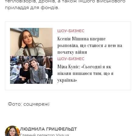
тепловізорів, дронів, а також іншого військового
приладдя для фондів.
ШОУ-БИЗНЕС
Ксенія Мішина вперше
розповіла, що сталося з нею на
початку війни
ШОУ-БИЗНЕС
Міла Куніс: «Сьогодні я як
ніколи пишаюся тим, що я
українка»
Фото: соцмережі
ЛЮДМИЛА ГРИЦФЕЛЬДТ
Главный редактор Viva.ua