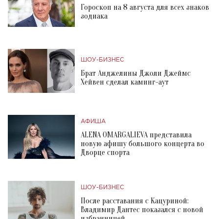
Гороскоп на 8 августа для всех знаков
зодиака
ШОУ-БИЗНЕС
Брат Анджелины Джоли Джеймс
Хейвен сделал каминг-аут
АФИША
ALENA OMARGALIEVA представила
новую афишу большого концерта во
Дворце спорта
ШОУ-БИЗНЕС
После расставания с Кацуриной:
Владимир Дантес показался с новой
избранницей