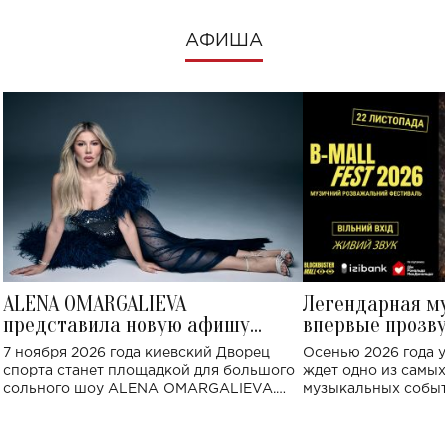
АФИША
ALENA OMARGALIEVA
Легендарная м
представила новую афишу
впервые прозву
большого концерта во Дворце
Украине: где со
7 ноября 2026 года киевский Дворец
Осенью 2026 года у
спорта
спорта станет площадкой для большого
ждет одно из самы
сольного шоу ALENA OMARGALIEVA.
музыкальных событ
Концерт получил символичное название
«Не пьяная — влюбленная».