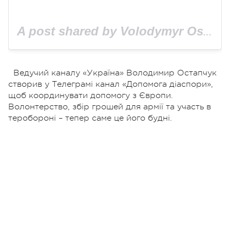
A post shared by Volodymyr Ostapchuk (@vova_ostapchuk)
Ведучий каналу «Україна» Володимир Остапчук
створив у Телеграмі канал «Допомога діаспори»,
щоб координувати допомогу з Європи.
Волонтерство, збір грошей для армії та участь в
теробороні – тепер саме це його будні.