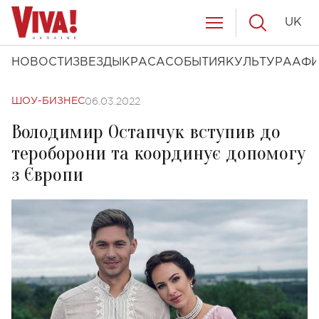
UK
НОВОСТИ
ЗВЕЗДЫ
КРАСА
СОБЫТИЯ
КУЛЬТУРА
АФ
06.03.2022
ШОУ-БИЗНЕС
Володимир Остапчук вступив до
тероборони та координує допомогу
з Європи