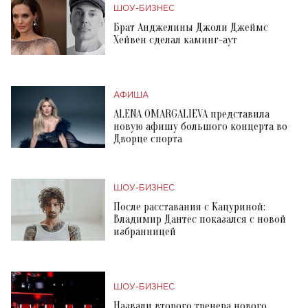
ШОУ-БИЗНЕС
Брат Анджелины Джоли Джеймс
Хейвен сделал каминг-аут
АФИША
ALENA OMARGALIEVA представила
новую афишу большого концерта во
Дворце спорта
ШОУ-БИЗНЕС
После расставания с Кацуриной:
Владимир Дантес показался с новой
избранницей
ШОУ-БИЗНЕС
Назвали второго тренера нового