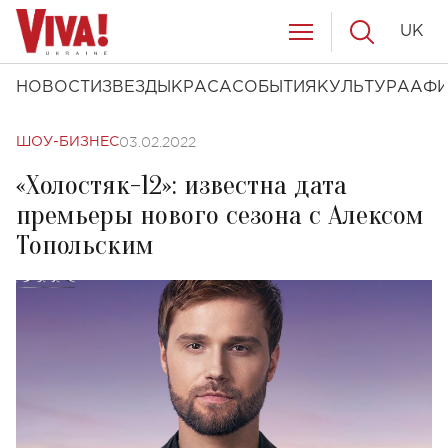
UK
НОВОСТИ
ЗВЕЗДЫ
КРАСА
СОБЫТИЯ
КУЛЬТУРА
АФ
03.02.2022
ШОУ-БИЗНЕС
«Холостяк-12»: известна дата
премьеры нового сезона с Алексом
Топольским