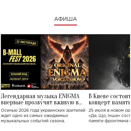
АФИША
Легендарная музыка ENIGMA
В Киеве состои
впервые прозвучит вживую в
концерт памят
Украине: где состоится концерт
Клименко: более
Осенью 2026 года украинских зрителей
25 июля в новом op
исполнят песн
ждет одно из самых ожидаемых
«Де, Що, Інше» сос
музыкальных событий сезона.
памяти фронтмена
Михаила Клименко. 