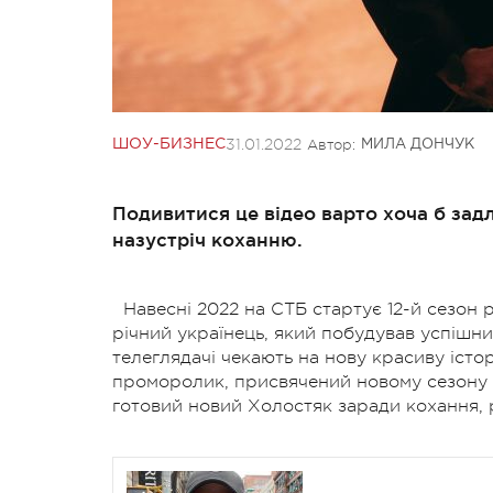
31.01.2022
Автор:
ШОУ-БИЗНЕС
МИЛА ДОНЧУК
Подивитися це відео варто хоча б задл
назустріч коханню.
Навесні 2022 на СТБ стартує 12-й сезон 
річний українець, який побудував успішни
телеглядачі чекають на нову красиву істо
проморолик, присвячений новому сезону п
готовий новий Холостяк заради кохання, 