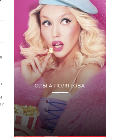
і
н
а
ОЛЬГА ПОЛЯКОВА
м
ти