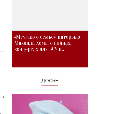
«Мечтаю о семье»: интервью
Михаила Хомы о планах,
концертах для ВСУ и
изменениях во время войны
ДОСЬЕ
за
а