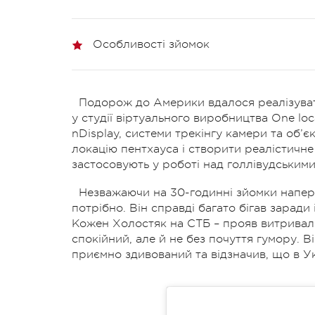
Особливості зйомок
Подорож до Америки вдалося реалізуват
у студії віртуального виробництва One loc
nDisplay, системи трекінгу камери та об’
локацію пентхауса і створити реалістичне
застосовують у роботі над голлівудськими
Незважаючи на 30-годинні зйомки наперед
потрібно. Він справді багато бігав заради
Кожен Холостяк на СТБ – прояв витривало
спокійний, але й не без почуття гумору. В
приємно здивований та відзначив, що в Ук