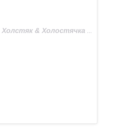
A post shared by Холстяк & Холостячка (@holostyakstb)