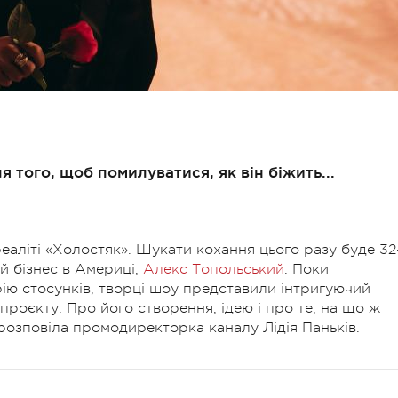
я того, щоб помилуватися, як він біжить...
реаліті «Холостяк». Шукати кохання цього разу буде 32
й бізнес в Америці,
Алекс Топольський
. Поки
рію стосунків, творці шоу представили інтригуючий
роєкту. Про його створення, ідею і про те, на що ж
розповіла промодиректорка каналу Лідія Паньків.