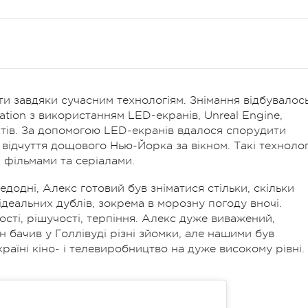
и завдяки сучасним технологіям. Знімання відбувалос
ation з використанням LED-екранів, Unreal Engine,
єктів. За допомогою LED-екранів вдалося спорудити
 відчуття дощового Нью-Йорка за вікном. Такі технолог
 фільмами та серіалами.
одні, Алекс готовий був зніматися стільки, скільки
 ідеальних дублів, зокрема в морозну погоду вночі.
сті, рішучості, терпіння. Алекс дуже виважений,
ін бачив у Голлівуді різні зйомки, але нашими був
раїні кіно- і телевиробництво на дуже високому рівні.