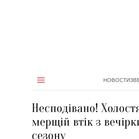
НОВОСТИ
ЗВ
Несподівано! Холост
мерщій втік з вечірк
сезону