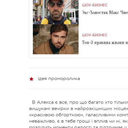
ШОУ-БИЗНЕС
Экс-Холостяк Макс Чме
ШОУ-БИЗНЕС
Топ-3 правила жизни н
Ідея проморолика
В Алекса є все, про що багато хто тільки
вишукані вечірки в найрозкішніших місцях 
«красивою обгорткою», галасливими компа
неважливо, є в тебе гроші і вплив чи ні,
розділить моменти радості та підтримає 