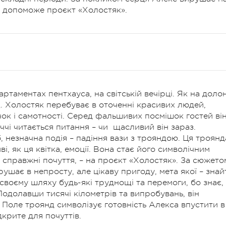
у допоможе проєкт «Холостяк».
ртаментах пентхауса, на світській вечірці. Як на долон
щ. Холостяк перебуває в оточенні красивих людей,
чок і самотності. Серед фальшивих посмішок гостей ві
чі читається питання – чи щасливий він зараз.
 незначна подія – падіння вази з трояндою. Ця троянд
і, як ця квітка, емоції. Вона стає його символічним
 справжні почуття, – на проєкт «Холостяк». За сюжето
ушає в непросту, але цікаву пригоду, мета якої – знай
своєму шляху будь-які труднощі та перемоги, бо знає,
Подолавши тисячі кілометрів та випробувань, він
 Поле троянд символізує готовність Алекса впустити в
дкрите для почуттів.