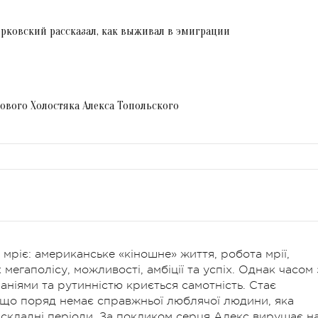
рковский рассказал, как выживал в эмиграции
ового Холостяка Алекса Топольского
 мріє: американське «кіношне» життя, робота мрії,
мегаполісу, можливості, амбіції та успіх. Однак часом 
ніями та рутинністю криється самотність. Стає
 якщо поряд немає справжньої люблячої людини, яка
у складні періоди. За покликом серця Алекс вирушає н