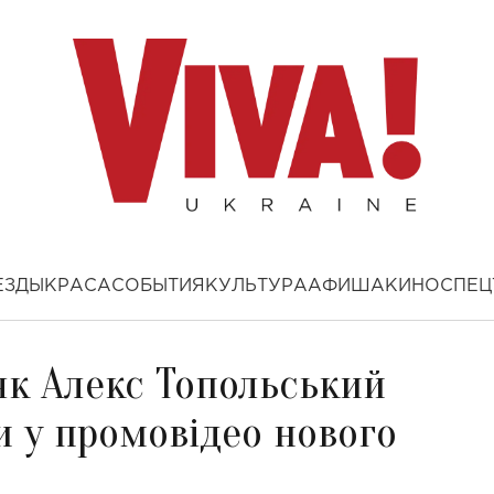
ЕЗДЫ
КРАСА
СОБЫТИЯ
КУЛЬТУРА
АФИША
КИНО
СПЕЦ
як Алекс Топольський
и у промовідео нового