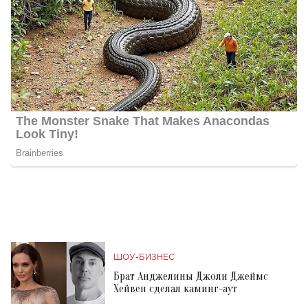
ШОУ-БИЗНЕС
Брат Анджелины Джоли Джеймс
Хейвен сделал каминг-аут