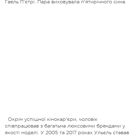
Гаель П’єтрі. Пара виховувала п'ятирічного сина.
Окрім успішної кінокар'єри, чоловік
співпрацював з багатьма люксовими брендами у
якості моделі. У 2005 та 2017 роках Ульєль ставав