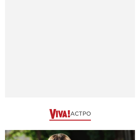
АСТРО