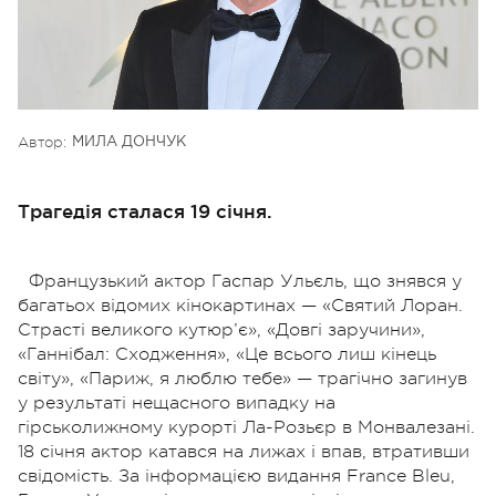
Автор:
МИЛА ДОНЧУК
Трагедія сталася 19 січня.
Французький актор Гаспар Ульєль, що знявся у
багатьох відомих кінокартинах — «Святий Лоран.
Страстi великого кутюр’є», «Довгі заручини»,
«Ганнібал: Сходження», «Це всього лиш кінець
світу», «Париж, я люблю тебе» — трагічно загинув
у результаті нещасного випадку на
гірськолижному курорті Ла-Розьєр в Монвалезані.
18 січня актор катався на лижах і впав, втративши
свідомість. За інформацією видання France Bleu,