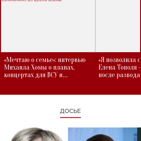
«Мечтаю о семье»: интервью
«Я позволила 
Михаила Хомы о планах,
Елена Тополя 
концертах для ВСУ и
после развода
изменениях во время войны
ДОСЬЕ