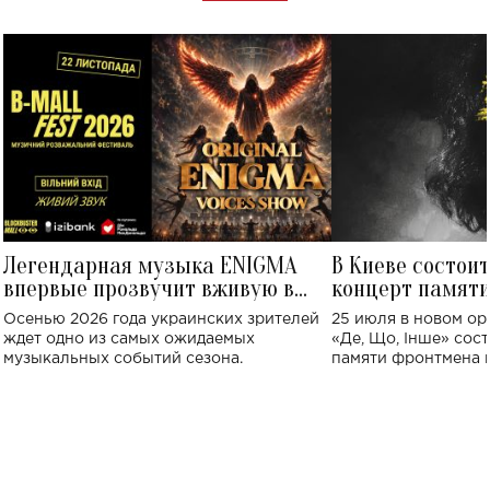
Легендарная музыка ENIGMA
В Киеве состои
впервые прозвучит вживую в
концерт памят
Украине: где состоится концерт
Клименко: более
Осенью 2026 года украинских зрителей
25 июля в новом op
исполнят песн
ждет одно из самых ожидаемых
«Де, Що, Інше» сос
музыкальных событий сезона.
памяти фронтмена
Михаила Клименко. 
особенный музыкал
посвященный артист
стало символом ис
настоящей любви.