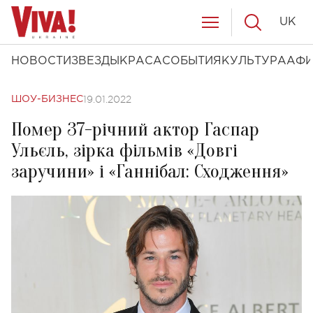
UK
НОВОСТИ
ЗВЕЗДЫ
КРАСА
СОБЫТИЯ
КУЛЬТУРА
АФ
19.01.2022
ШОУ-БИЗНЕС
Помер 37-річний актор Гаспар
Ульєль, зірка фільмів «Довгі
заручини» і «Ганнібал: Сходження»