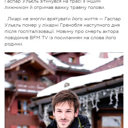
Гаспар Ульєль зіткнувся на трасі з іншим
лижником й отримав важку травму голови.
Лікарі не змогли врятувати його життя — Гаспар
Ульєль помер у лікарні Гренобля наступного дня
після госпіталізовації. Новину про смерть актора
повідомив BFM TV із посиланням на слова його
родини.