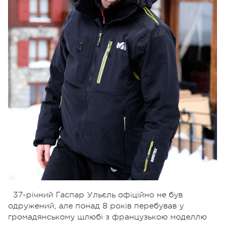
37-річний Гаспар Ульєль офіційно не був
одружений, але понад 8 років перебував у
громадянському шлюбі з французькою моделлю