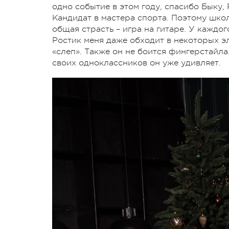
одно событие в этом году, спасибо Быку
Кандидат в мастера спорта. Поэтому школа
общая страсть – игра на гитаре. У каждо
Ростик меня даже обходит в некоторых эл
«слеп». Также он не боится фингерстайла
своих одноклассников он уже удивляет.