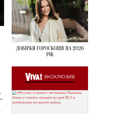
ДОБІРКИ ГОРОСКОПІВ НА 2026
РІК
к
ЭКСКЛЮЗИВ
е
ык
,