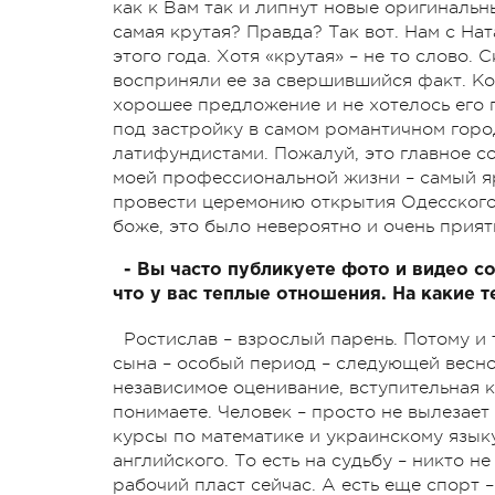
как к Вам так и липнут новые оригинальны
самая крутая? Правда? Так вот. Нам с На
этого года. Хотя «крутая» – не то слово.
восприняли ее за свершившийся факт. Ко
хорошее предложение и не хотелось его пр
под застройку в самом романтичном горо
латифундистами. Пожалуй, это главное с
моей профессиональной жизни – самый яр
провести церемонию открытия Одесского 
боже, это было невероятно и очень прият
- Вы часто публикуете фото и видео с
что у вас теплые отношения. На какие 
Ростислав – взрослый парень. Потому и 
сына – особый период – следующей весн
независимое оценивание, вступительная к
понимаете. Человек – просто не вылезает
курсы по математике и украинскому языку
английского. То есть на судьбу – никто 
рабочий пласт сейчас. А есть еще спорт –