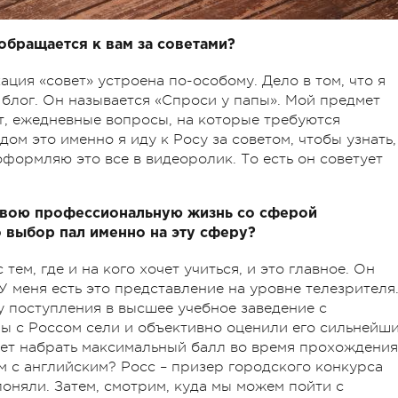
обращается к вам за советами?
ация «совет» устроена по-особому. Дело в том, что я
 блог. Он называется «Спроси у папы». Мой предмет
т, ежедневные вопросы, на которые требуются
дом это именно я иду к Росу за советом, чтобы узнать,
оформляю это все в видеоролик. То есть он советует
ь свою профессиональную жизнь со сферой
выбор пал именно на эту сферу?
тем, где и на кого хочет учиться, и это главное. Он
 меня есть это представление на уровне телезрителя
у поступления в высшее учебное заведение с
Мы с Россом сели и объективно оценили его сильнейш
ожет набрать максимальный балл во время прохождения
м с английским? Росс – призер городского конкурса
поняли. Затем, смотрим, куда мы можем пойти с