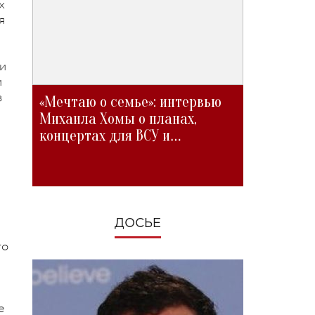
х
я
ли
и
в
«Мечтаю о семье»: интервью
Михаила Хомы о планах,
концертах для ВСУ и
изменениях во время войны
ДОСЬЕ
то
е