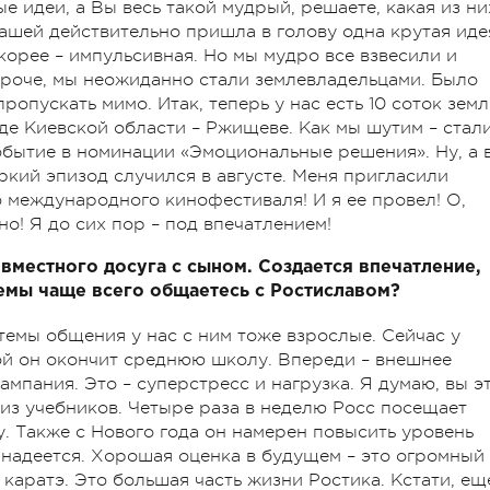
е идеи, а Вы весь такой мудрый, решаете, какая из ни
ташей действительно пришла в голову одна крутая иде
 Скорее – импульсивная. Но мы мудро все взвесили и
роче, мы неожиданно стали землевладельцами. Было
опускать мимо. Итак, теперь у нас есть 10 соток зем
де Киевской области – Ржищеве. Как мы шутим – стал
обытие в номинации «Эмоциональные решения». Ну, а 
кий эпизод случился в августе. Меня пригласили
международного кинофестиваля! И я ее провел! О,
но! Я до сих пор – под впечатлением!
овместного досуга с сыном. Создается впечатление,
темы чаще всего общаетесь с Ростиславом?
темы общения у нас с ним тоже взрослые. Сейчас у
ой он окончит среднюю школу. Впереди – внешнее
ампания. Это – суперстресс и нагрузка. Я думаю, вы э
 из учебников. Четыре раза в неделю Росс посещает
. Также с Нового года он намерен повысить уровень
не надеется. Хорошая оценка в будущем – это огромный
 каратэ. Это большая часть жизни Ростика. Кстати, ещ