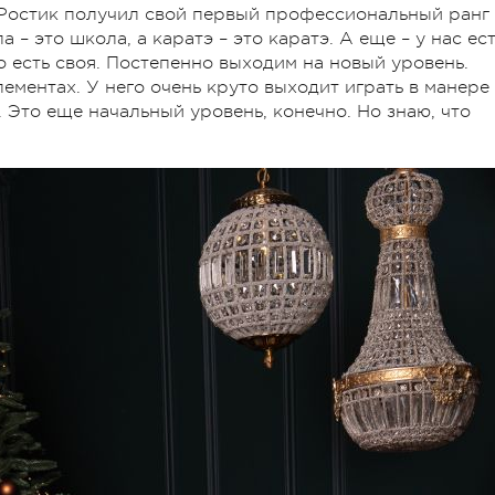
, Ростик получил свой первый профессиональный ранг 
 – это школа, а каратэ – это каратэ. А еще – у нас ес
го есть своя. Постепенно выходим на новый уровень.
ементах. У него очень круто выходит играть в манере
. Это еще начальный уровень, конечно. Но знаю, что