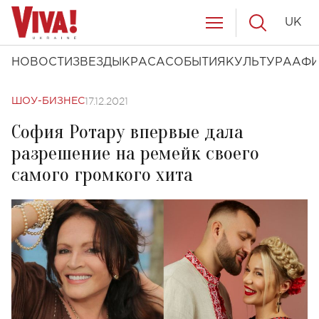
UK
НОВОСТИ
ЗВЕЗДЫ
КРАСА
СОБЫТИЯ
КУЛЬТУРА
АФ
17.12.2021
ШОУ-БИЗНЕС
София Ротару впервые дала
разрешение на ремейк своего
самого громкого хита