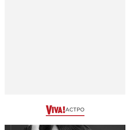
АСТРО