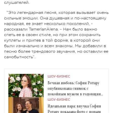
слушателей.
“Это легендарная песня, которая вызывает очень
сильные эмоции. Она душевная и по-настоящему
народная, ее знает несколько поколений, -
рассказали TamerlanAlena. - Нам было важно
спеть ее в своем стиле, но при этом сохранить
куплеты и припев в той форме, в которой они
были изначально и всем знакомы. Мы добавили в
песню более трендового звучания, но оставили ее
самобытность”.
ШОУ-БИЗНЕС
Вечная любовь: София Ротару
опубликовала снимок с
покойным мужем в годовщину
их свадьбы
ШОУ-БИЗНЕС
Идеальная пара: внучка Софии
Ротару показала фото с новым