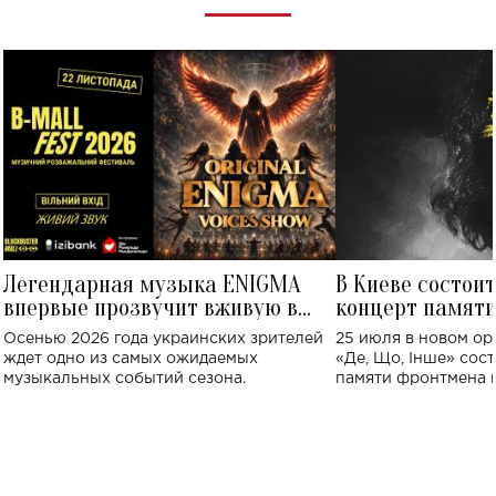
Легендарная музыка ENIGMA
В Киеве состои
впервые прозвучит вживую в
концерт памят
Украине: где состоится концерт
Клименко: более
Осенью 2026 года украинских зрителей
25 июля в новом op
исполнят песн
ждет одно из самых ожидаемых
«Де, Що, Інше» сос
музыкальных событий сезона.
памяти фронтмена
Михаила Клименко. 
особенный музыкал
посвященный артист
стало символом ис
настоящей любви.