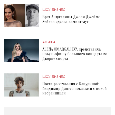
ШОУ-БИЗНЕС
Брат Анджелины Джоли Джеймс
Хейвен сделал каминг-аут
АФИША
ALENA OMARGALIEVA представила
новую афишу большого концерта во
Дворце спорта
ШОУ-БИЗНЕС
После расставания с Кацуриной:
Владимир Дантес показался с новой
избранницей