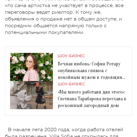
что сама артистка не участвует в процессе, все
переговоры ведет риелтор. К тому же,
объявления о продаже нет в общем доступе, и
посредник общается напрямую только с
потенциальными покупателями.
ШОУ-БИЗНЕС
Вечная любовь: София Ротару
опубликовала снимок с
покойным мужем в годовщину
их свадьбы
ШОУ-БИЗНЕС
«Мы много работали для этого»:
Светлана Тарабарова переехала в
роскошный загородный дом
В начале лета 2020 года, когда работа отелей
была разрешена, Villa Sofia не открылась для