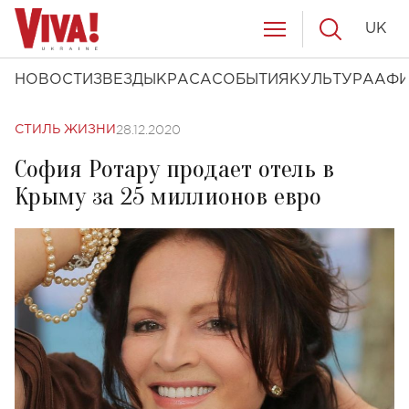
UK
НОВОСТИ
ЗВЕЗДЫ
КРАСА
СОБЫТИЯ
КУЛЬТУРА
АФ
28.12.2020
СТИЛЬ ЖИЗНИ
София Ротару продает отель в
Крыму за 25 миллионов евро