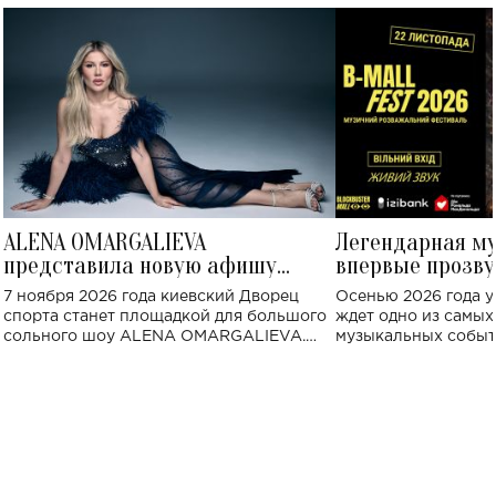
ALENA OMARGALIEVA
Легендарная м
представила новую афишу
впервые прозву
большого концерта во Дворце
Украине: где со
7 ноября 2026 года киевский Дворец
Осенью 2026 года у
спорта
спорта станет площадкой для большого
ждет одно из самы
сольного шоу ALENA OMARGALIEVA.
музыкальных событ
Концерт получил символичное название
«Не пьяная — влюбленная».