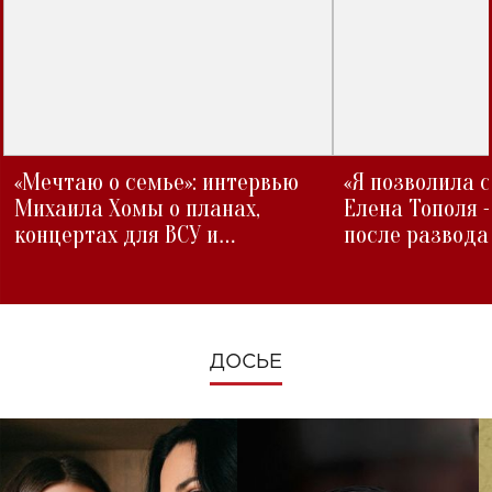
«Мечтаю о семье»: интервью
«Я позволила 
Михаила Хомы о планах,
Елена Тополя 
концертах для ВСУ и
после развода
изменениях во время войны
ДОСЬЕ