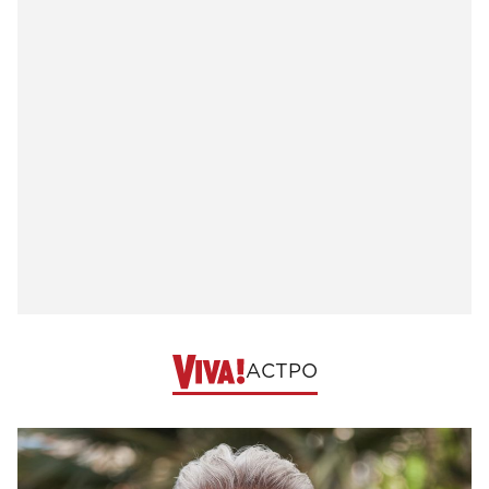
АСТРО