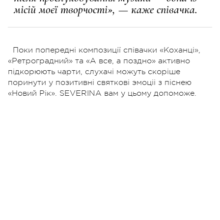
місій моєї творчості», — каже співачка.
Поки попередні композиції співачки «Коханці»,
«Ретроградний» та «А все, а поздно» активно
підкорюють чарти, слухачі можуть скоріше
поринути у позитивні святкові эмоціі з піснею
«Новий Рiк». SEVERINA вам у цьому допоможе.