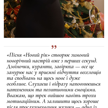
«Пісня «Новий рік» створює зимовий
новорічний настрій вже з перших секунд.
Дзвіночки, куранти, завірюха — все це
занурює нас у приємні відчуття веселощів
та сподівань на щось нове і дуже
особливе. Слухаєш і відразу наповнюєшься
натхненням та позитивними емоціями.
Вважаю, що трек вийшов навіть трохи
мотиваційним. А залишити щось хороше
після прослуховування музики — одна із