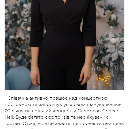
Співачка активно працює над концертною
програмою та запрошує усіх своїх шанувальників
20 січня на сольний концерт у Caribbean Concert
Hall. Буде багато сюрпризів та неочікуваних
гостей. Отже, ви вже знаєте, де провести цей день