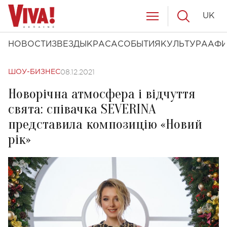
UK
НОВОСТИ
ЗВЕЗДЫ
КРАСА
СОБЫТИЯ
КУЛЬТУРА
АФ
08.12.2021
ШОУ-БИЗНЕС
Новорічна атмосфера і відчуття
свята: співачка SEVERINA
представила композицію «Новий
рік»