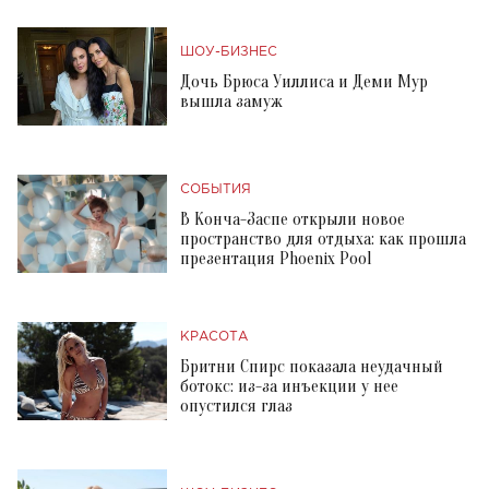
ШОУ-БИЗНЕС
Дочь Брюса Уиллиса и Деми Мур
вышла замуж
СОБЫТИЯ
В Конча-Заспе открыли новое
пространство для отдыха: как прошла
презентация Phoenix Pool
КРАСОТА
Бритни Спирс показала неудачный
ботокс: из-за инъекции у нее
опустился глаз