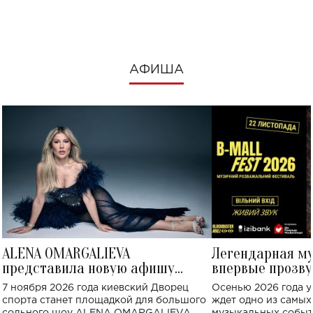
посмотреть в к
АФИША
ALENA OMARGALIEVA
Легендарная м
представила новую афишу
впервые прозву
большого концерта во Дворце
Украине: где со
7 ноября 2026 года киевский Дворец
Осенью 2026 года у
спорта
спорта станет площадкой для большого
ждет одно из самы