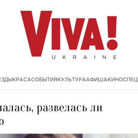
ЕЗДЫ
КРАСА
СОБЫТИЯ
КУЛЬТУРА
АФИША
КИНО
СПЕЦ
алась, развелась ли
o