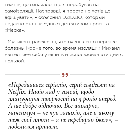
тижнів, це означало, що я перебував на
самоізоляції. Насправді, я просто не хотів це
афішувати», – объяснил DZIDZIO, который
недавно стал звездным детективом проекта
«Маска».
Музыкант рассказал, что очень легко перенес
болезнь. Кроме того, во время изоляции Михаил
нашел, чем себя утешить и использовал эти дни с
пользой.
«Передивився серіалів, серій сімдесят на
Netflix. Навів лад у голові, щодо
планування творчості на 5 років вперед.
А ще добре відпочив. Все шикарно,
максимум – не чув запахів, але в цьому
теж свої плюси – я не перебирав їжею», –
поделился артист.