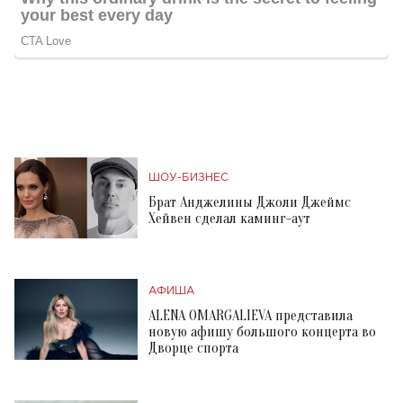
ШОУ-БИЗНЕС
Брат Анджелины Джоли Джеймс
Хейвен сделал каминг-аут
АФИША
ALENA OMARGALIEVA представила
новую афишу большого концерта во
Дворце спорта