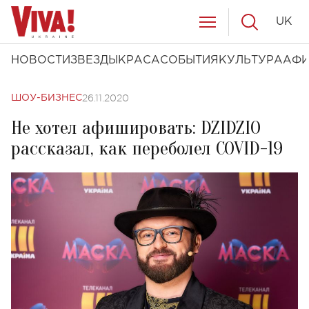
UK
НОВОСТИ
ЗВЕЗДЫ
КРАСА
СОБЫТИЯ
КУЛЬТУРА
АФ
26.11.2020
ШОУ-БИЗНЕС
Не хотел афишировать: DZIDZIO
рассказал, как переболел COVID-19