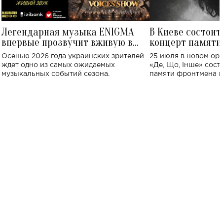
Легендарная музыка ENIGMA
В Киеве состои
впервые прозвучит вживую в
концерт памят
Украине: где состоится концерт
Клименко: более
Осенью 2026 года украинских зрителей
25 июля в новом op
исполнят песн
ждет одно из самых ожидаемых
«Де, Що, Інше» сос
музыкальных событий сезона.
памяти фронтмена
Михаила Клименко. 
особенный музыкал
посвященный артист
стало символом ис
настоящей любви.