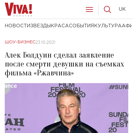
UK
НОВОСТИ
ЗВЕЗДЫ
КРАСА
СОБЫТИЯ
КУЛЬТУРА
АФ
23.10.2021
ШОУ-БИЗНЕС
Алек Болдуин сделал заявление
после смерти девушки на съемках
фильма «Ржавчина»