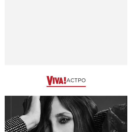
АСТРО