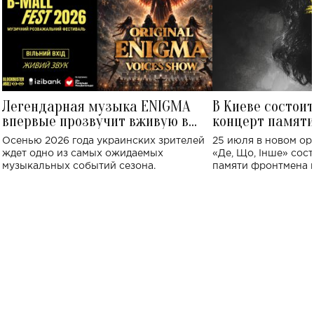
Легендарная музыка ENIGMA
В Киеве состои
впервые прозвучит вживую в
концерт памят
Украине: где состоится концерт
Клименко: более
Осенью 2026 года украинских зрителей
25 июля в новом op
исполнят песн
ждет одно из самых ожидаемых
«Де, Що, Інше» сос
музыкальных событий сезона.
памяти фронтмена
Михаила Клименко. 
особенный музыкал
посвященный артист
стало символом ис
настоящей любви.