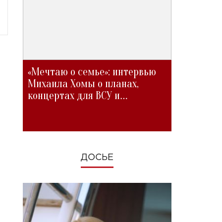
«Мечтаю о семье»: интервью
Михаила Хомы о планах,
концертах для ВСУ и
изменениях во время войны
ДОСЬЕ