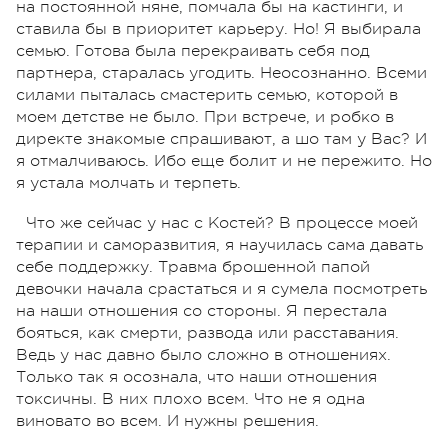
на постоянной няне, помчала бы на кастинги, и
ставила бы в приоритет карьеру. Но! Я выбирала
семью. Готова была перекраивать себя под
партнера, старалась угодить. Неосознанно. Всеми
силами пыталась смастерить семью, которой в
моем детстве не было. При встрече, и робко в
директе знакомые спрашивают, а шо там у Вас? И
я отмалчиваюсь. Ибо еще болит и не пережито. Но
я устала молчать и терпеть.
Что же сейчас у нас с Костей? В процессе моей
терапии и саморазвития, я научилась сама давать
себе поддержку. Травма брошенной папой
девочки начала срастаться и я сумела посмотреть
на наши отношения со стороны. Я перестала
бояться, как смерти, развода или расставания.
Ведь у нас давно было сложно в отношениях.
Только так я осознала, что наши отношения
токсичны. В них плохо всем. Что не я одна
виновато во всем. И нужны решения.