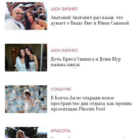
ШОУ-БИЗНЕС
Анатолий Анатолич рассказал, что
думает о Владе Яме и Юлии Саниной
ШОУ-БИЗНЕС
Дочь Брюса Уиллиса и Деми Мур
вышла замуж
СОБЫТИЯ
В Конча-Заспе открыли новое
пространство для отдыха: как прошла
презентация Phoenix Pool
КРАСОТА