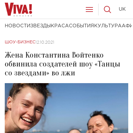
UK
НОВОСТИ
ЗВЕЗДЫ
КРАСА
СОБЫТИЯ
КУЛЬТУРА
АФ
12.10.2021
ШОУ-БИЗНЕС
Жена Константина Войтенко
обвинила создателей шоу «Танцы
со звездами» во лжи