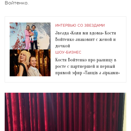
Войтенко.
ИНТЕРВЬЮ СО ЗВЕЗДАМИ
Звезда «Коли ми вдома» Костя
Войтенко знакомит с женой и
дочкой
ШОУ-БИЗНЕС
Костя Войтенко про разницу в
росте с партнершей и первый
прямой эфир «Танців з зірками»