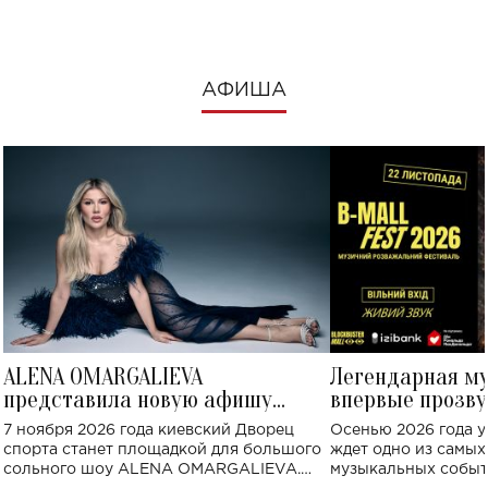
АФИША
ALENA OMARGALIEVA
Легендарная м
представила новую афишу
впервые прозву
большого концерта во Дворце
Украине: где со
7 ноября 2026 года киевский Дворец
Осенью 2026 года у
спорта
спорта станет площадкой для большого
ждет одно из самы
сольного шоу ALENA OMARGALIEVA.
музыкальных событ