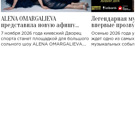
ALENA OMARGALIEVA
Легендарная м
представила новую афишу
впервые прозву
большого концерта во Дворце
Украине: где со
7 ноября 2026 года киевский Дворец
Осенью 2026 года у
спорта
спорта станет площадкой для большого
ждет одно из самы
сольного шоу ALENA OMARGALIEVA.
музыкальных событ
Концерт получил символичное название
«Не пьяная — влюбленная».