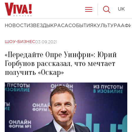
UK
НОВОСТИ
ЗВЕЗДЫ
КРАСА
СОБЫТИЯ
КУЛЬТУРА
АФ
03.09.2021
ШОУ-БИЗНЕС
«Передайте Опре Уинфри»: Юрий
Горбунов рассказал, что мечтает
получить «Оскар»