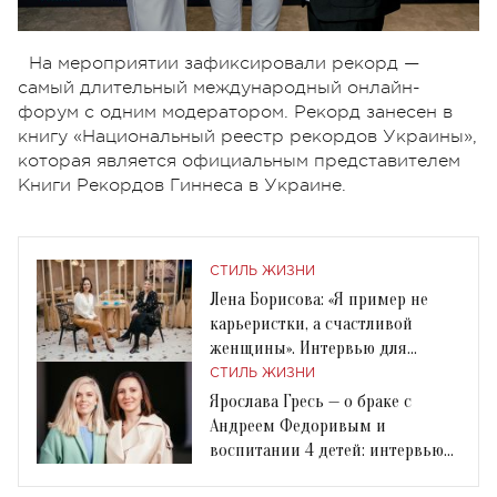
На мероприятии зафиксировали рекорд —
самый длительный международный онлайн-
форум с одним модератором. Рекорд занесен в
книгу «Национальный реестр рекордов Украины»,
которая является официальным представителем
Книги Рекордов Гиннеса в Украине.
СТИЛЬ ЖИЗНИ
Лена Борисова: «Я пример не
карьеристки, а счастливой
женщины». Интервью для
Connecting Women
СТИЛЬ ЖИЗНИ
Ярослава Гресь — о браке с
Андреем Федоривым и
воспитании 4 детей: интервью
Connecting Women