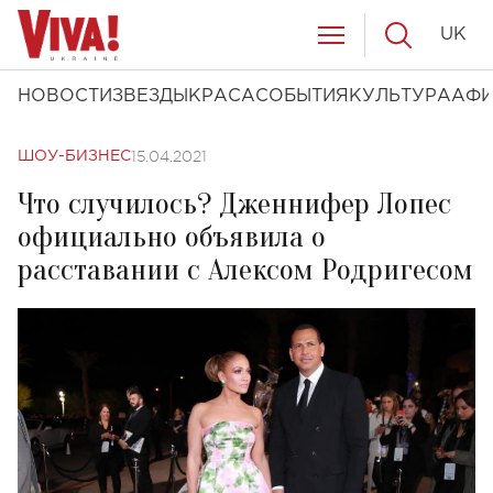
UK
НОВОСТИ
ЗВЕЗДЫ
КРАСА
СОБЫТИЯ
КУЛЬТУРА
АФ
15.04.2021
ШОУ-БИЗНЕС
Что случилось? Дженнифер Лопес
официально объявила о
расставании с Алексом Родригесом