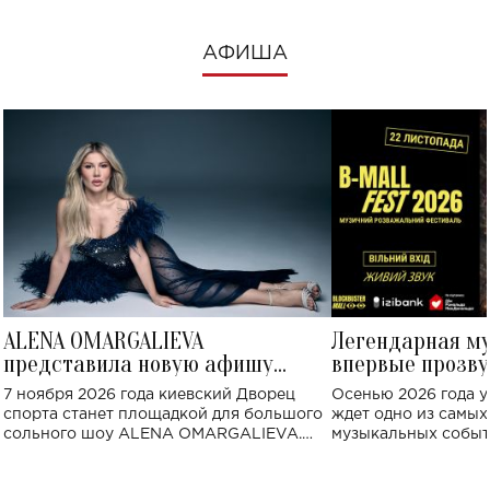
АФИША
ALENA OMARGALIEVA
Легендарная м
представила новую афишу
впервые прозву
большого концерта во Дворце
Украине: где со
7 ноября 2026 года киевский Дворец
Осенью 2026 года у
спорта
спорта станет площадкой для большого
ждет одно из самы
сольного шоу ALENA OMARGALIEVA.
музыкальных событ
Концерт получил символичное название
«Не пьяная — влюбленная».