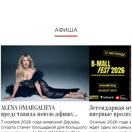
посмотреть в к
АФИША
ALENA OMARGALIEVA
Легендарная м
представила новую афишу
впервые прозву
большого концерта во Дворце
Украине: где со
7 ноября 2026 года киевский Дворец
Осенью 2026 года у
спорта
спорта станет площадкой для большого
ждет одно из самы