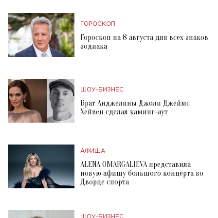
ГОРОСКОП
Гороскоп на 8 августа для всех знаков
зодиака
ШОУ-БИЗНЕС
Брат Анджелины Джоли Джеймс
Хейвен сделал каминг-аут
АФИША
ALENA OMARGALIEVA представила
новую афишу большого концерта во
Дворце спорта
ШОУ-БИЗНЕС