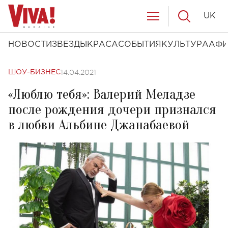
UK
НОВОСТИ
ЗВЕЗДЫ
КРАСА
СОБЫТИЯ
КУЛЬТУРА
АФ
14.04.2021
ШОУ-БИЗНЕС
«Люблю тебя»: Валерий Меладзе
после рождения дочери признался
в любви Альбине Джанабаевой