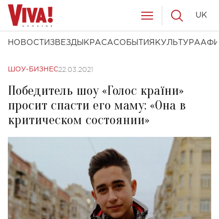
UK
НОВОСТИ
ЗВЕЗДЫ
КРАСА
СОБЫТИЯ
КУЛЬТУРА
АФ
22.03.2021
ШОУ-БИЗНЕС
Победитель шоу «Голос країни»
просит спасти его маму: «Она в
критическом состоянии»