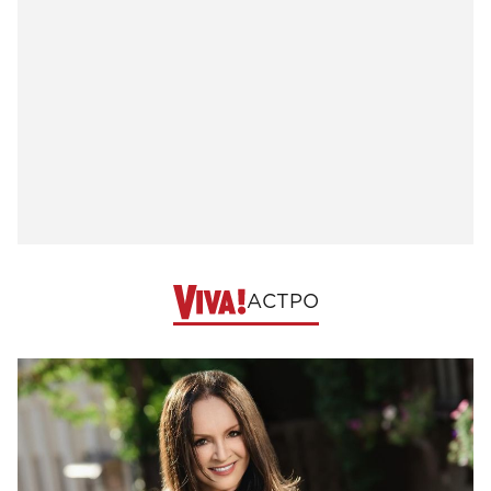
АСТРО