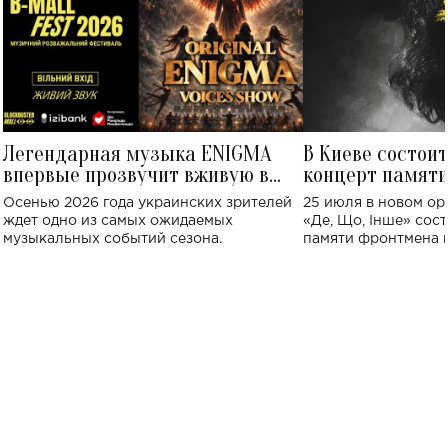
Легендарная музыка ENIGMA
В Киеве состои
впервые прозвучит вживую в
концерт памят
Украине: где состоится концерт
Клименко: более
Осенью 2026 года украинских зрителей
25 июля в новом op
исполнят песн
ждет одно из самых ожидаемых
«Де, Що, Інше» сос
музыкальных событий сезона.
памяти фронтмена
Михаила Клименко. 
особенный музыкал
посвященный артист
стало символом ис
настоящей любви.