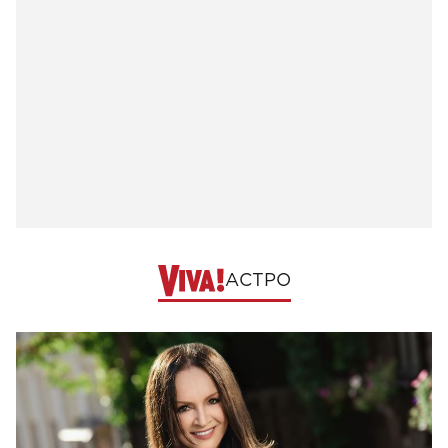
АСТРО