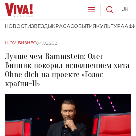
UK
НОВОСТИ
ЗВЕЗДЫ
КРАСА
СОБЫТИЯ
КУЛЬТУРА
АФ
04.02.2021
ШОУ-БИЗНЕС
Лучше чем Rammstein: Олег
Винник покорил исполнением хита
Ohne dich на проекте «Голос
країни-11»