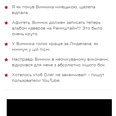
Я як почув Винника німецькою, щелепа
відпала...
Афигеть, Винник должен записать теперь
альбом каверов на Раммштайн!!!! Это было
очень круто.
У Винника голос краще за Ліндемана, як
мінімум у цій пісні.
Насправді Винник в неочікуваному виконанні,
відкрився для мене з абсолютно іншого бок.
Хотелось чтоб Олег не заканчивал! – пишут
пользователи YouTube.