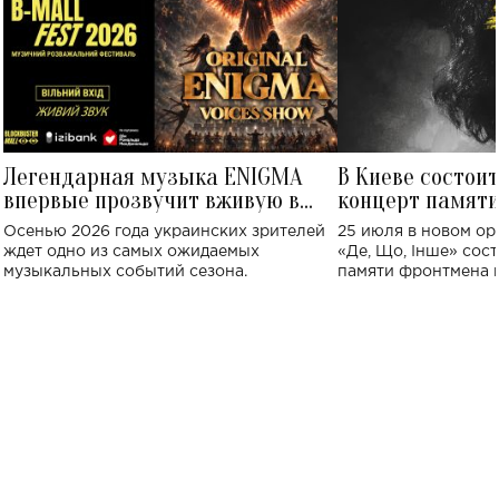
Легендарная музыка ENIGMA
В Киеве состои
впервые прозвучит вживую в
концерт памят
Украине: где состоится концерт
Клименко: более
Осенью 2026 года украинских зрителей
25 июля в новом op
исполнят песн
ждет одно из самых ожидаемых
«Де, Що, Інше» сос
музыкальных событий сезона.
памяти фронтмена
Михаила Клименко. 
особенный музыкал
посвященный артист
стало символом ис
настоящей любви.