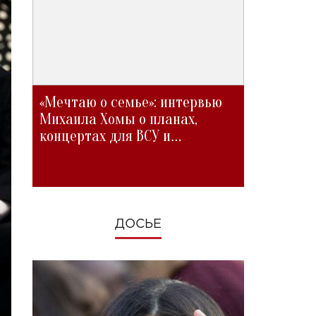
«Мечтаю о семье»: интервью
Михаила Хомы о планах,
концертах для ВСУ и
изменениях во время войны
ДОСЬЕ