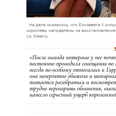
На деле оказалось, что Елизавета II сил
королевы направлены на восстановление 
Us Weekly:
«После выхода интервью у нее почти
постоянно проводила совещания по 
всегда по-особому относилась к Га
она невероятно обижена и шокиров
пытается разобраться и посмотреть 
трудно переварить обвинения, выс
нанесло серьезный ущерб королевской