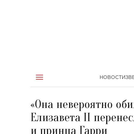
НОВОСТИ
ЗВ
«Она невероятно оби
Елизавета II перене
и принца Гарри