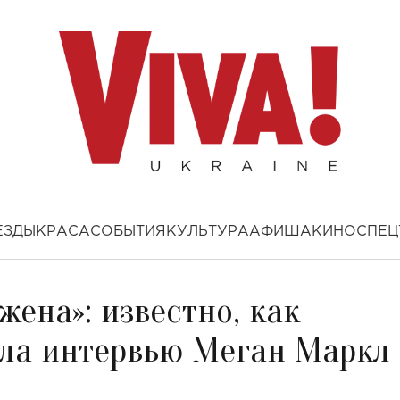
ЕЗДЫ
КРАСА
СОБЫТИЯ
КУЛЬТУРА
АФИША
КИНО
СПЕЦ
жена»: известно, как
сла интервью Меган Маркл