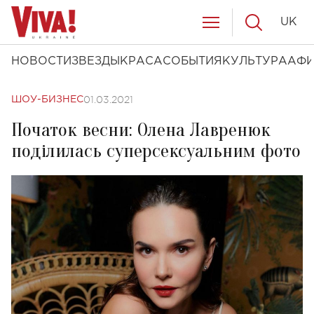
UK
НОВОСТИ
ЗВЕЗДЫ
КРАСА
СОБЫТИЯ
КУЛЬТУРА
АФ
01.03.2021
ШОУ-БИЗНЕС
Початок весни: Олена Лавренюк
поділилась суперсексуальним фото