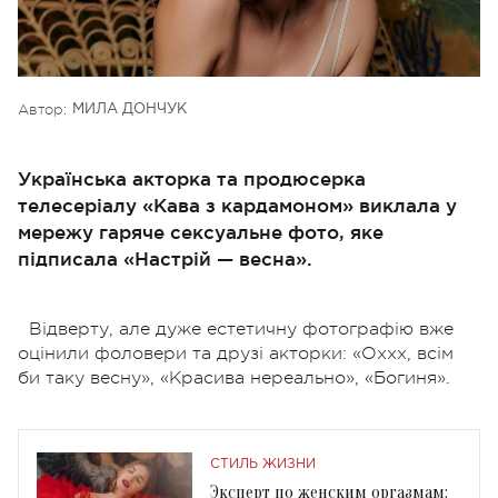
Автор:
МИЛА ДОНЧУК
Українська акторка та продюсерка
телесеріалу «Кава з кардамоном» виклала у
мережу гаряче сексуальне фото, яке
підписала «Настрій — весна».
Відверту, але дуже естетичну фотографію вже
оцінили фоловери та друзі акторки: «Оххх, всім
би таку весну», «Красива нереально», «Богиня».
СТИЛЬ ЖИЗНИ
Эксперт по женским оргазмам: