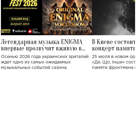
Легендарная музыка ENIGMA
В Киеве состои
впервые прозвучит вживую в
концерт памят
Украине: где состоится концерт
Клименко: более
Осенью 2026 года украинских зрителей
25 июля в новом op
исполнят песн
ждет одно из самых ожидаемых
«Де, Що, Інше» сос
музыкальных событий сезона.
памяти фронтмена
Михаила Клименко. 
особенный музыкал
посвященный артист
стало символом ис
настоящей любви.