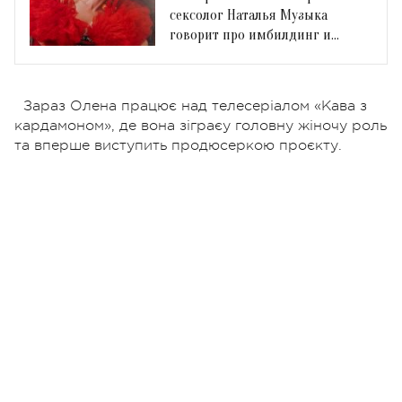
сексолог Наталья Музыка
говорит про имбилдинг и
интимное здоровье
Зараз Олена працює над телесеріалом «Кава з
кардамоном», де вона зіграєу головну жіночу роль
та вперше виступить продюсеркою проєкту.