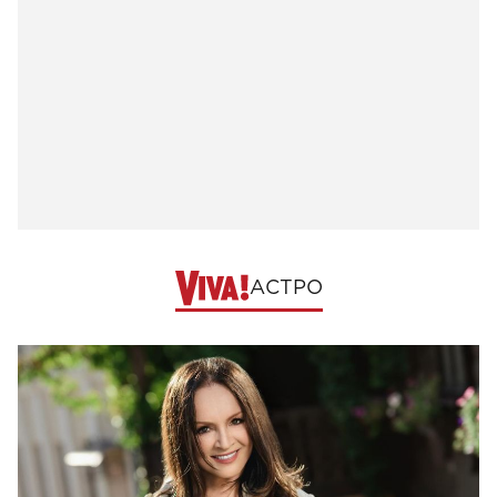
АСТРО