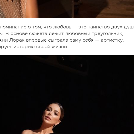
оминание о том, что любовь — это таинство двух душ
ны. В основе сюжета лежит любовный треугольник,
Ани Лорак впервые сыграла саму себя — артистку,
ирует историю своей жизни.