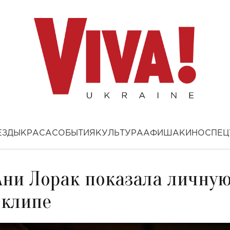
ЕЗДЫ
КРАСА
СОБЫТИЯ
КУЛЬТУРА
АФИША
КИНО
СПЕЦ
Ани Лорак показала личну
оклипе