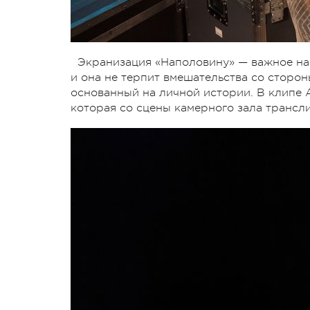
Экранизация «Наполовину» — важное нап
и она не терпит вмешательства со сторо
основанный на личной истории. В клипе 
которая со сцены камерного зала трансл