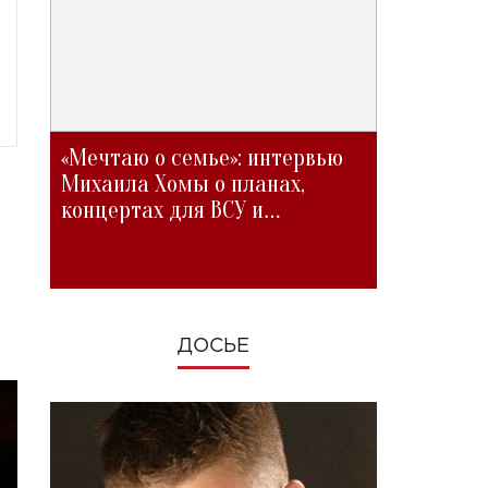
«Мечтаю о семье»: интервью
Михаила Хомы о планах,
концертах для ВСУ и
изменениях во время войны
ДОСЬЕ