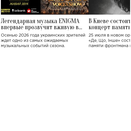
Легендарная музыка ENIGMA
В Киеве состои
впервые прозвучит вживую в
концерт памят
Украине: где состоится концерт
Клименко: более
Осенью 2026 года украинских зрителей
25 июля в новом op
исполнят песн
ждет одно из самых ожидаемых
«Де, Що, Інше» сос
музыкальных событий сезона.
памяти фронтмена
Михаила Клименко. 
особенный музыкал
посвященный артист
стало символом ис
настоящей любви.