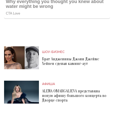
ШОУ-БИЗНЕС
Брат Анджелины Джоли Джеймс
Хейвен сделал каминг-аут
АФИША
ALENA OMARGALIEVA представила
новую афишу большого концерта во
Дворце спорта