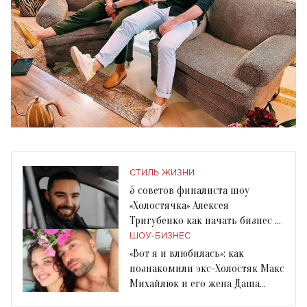
СТИЛЬ ЖИЗНИ
5 советов финалиста шоу
«Холостячка» Алексея
Тригубенко как начать бизнес с
нуля
ШОУ-БИЗНЕС
«Вот я и влюбилась»: как
познакомили экс-Холостяк Макс
Михайлюк и его жена Даша
Хлистун