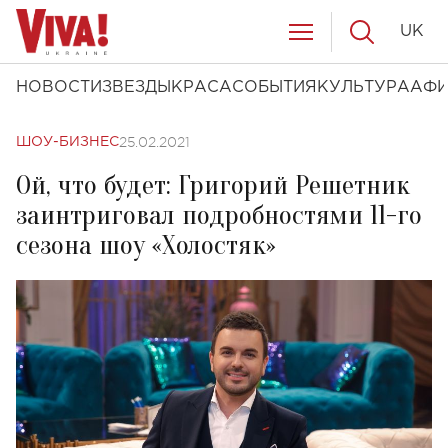
UK
НОВОСТИ
ЗВЕЗДЫ
КРАСА
СОБЫТИЯ
КУЛЬТУРА
АФ
25.02.2021
ШОУ-БИЗНЕС
Ой, что будет: Григорий Решетник
заинтриговал подробностями 11-го
сезона шоу «Холостяк»