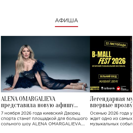
АФИША
ALENA OMARGALIEVA
Легендарная м
представила новую афишу
впервые прозву
большого концерта во Дворце
Украине: где со
7 ноября 2026 года киевский Дворец
Осенью 2026 года у
спорта
спорта станет площадкой для большого
ждет одно из самы
сольного шоу ALENA OMARGALIEVA.
музыкальных событ
Концерт получил символичное название