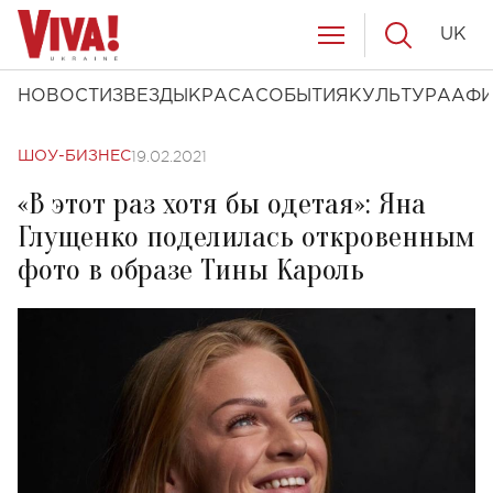
UK
НОВОСТИ
ЗВЕЗДЫ
КРАСА
СОБЫТИЯ
КУЛЬТУРА
АФ
19.02.2021
ШОУ-БИЗНЕС
«В этот раз хотя бы одетая»: Яна
Глущенко поделилась откровенным
фото в образе Тины Кароль