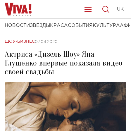
UK
НОВОСТИ
ЗВЕЗДЫ
КРАСА
СОБЫТИЯ
КУЛЬТУРА
АФ
07.04.2020
ШОУ-БИЗНЕС
Актриса «Дизель Шоу» Яна
Глущенко впервые показала видео
своей свадьбы