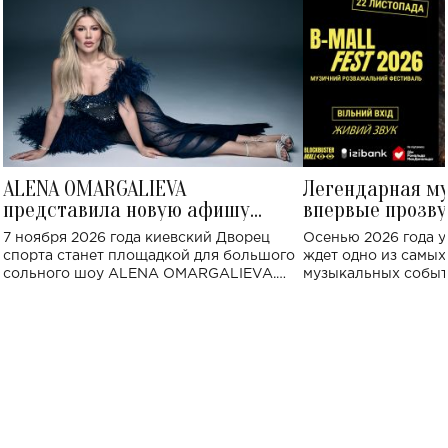
ALENA OMARGALIEVA
Легендарная м
представила новую афишу
впервые прозву
большого концерта во Дворце
Украине: где со
7 ноября 2026 года киевский Дворец
Осенью 2026 года у
спорта
спорта станет площадкой для большого
ждет одно из самы
сольного шоу ALENA OMARGALIEVA.
музыкальных событ
Концерт получил символичное название
«Не пьяная — влюбленная».