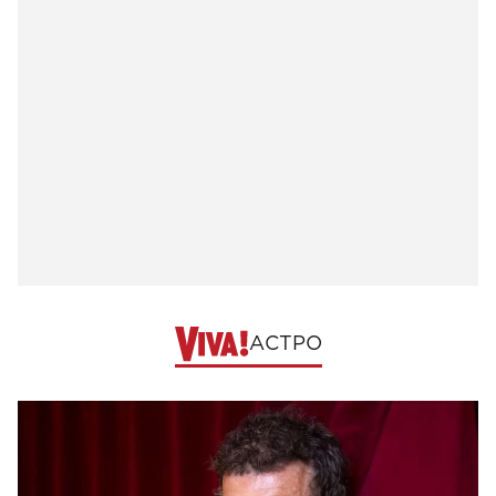
АСТРО