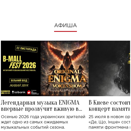
АФИША
Легендарная музыка ENIGMA
В Киеве состои
впервые прозвучит вживую в
концерт памят
Украине: где состоится концерт
Клименко: более
Осенью 2026 года украинских зрителей
25 июля в новом op
исполнят песн
ждет одно из самых ожидаемых
«Де, Що, Інше» сос
музыкальных событий сезона.
памяти фронтмена