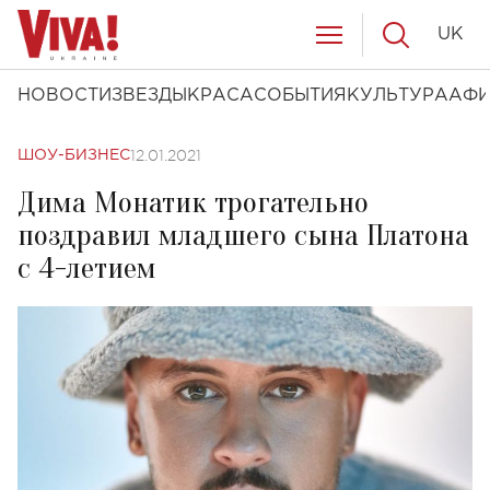
UK
НОВОСТИ
ЗВЕЗДЫ
КРАСА
СОБЫТИЯ
КУЛЬТУРА
АФ
12.01.2021
ШОУ-БИЗНЕС
Дима Монатик трогательно
поздравил младшего сына Платона
с 4-летием