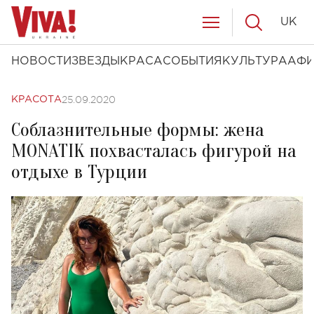
UK
НОВОСТИ
ЗВЕЗДЫ
КРАСА
СОБЫТИЯ
КУЛЬТУРА
АФ
25.09.2020
КРАСОТА
Соблазнительные формы: жена
MONATIK похвасталась фигурой на
отдыхе в Турции