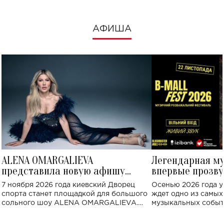
АФИША
ALENA OMARGALIEVA
Легендарная м
представила новую афишу
впервые прозву
большого концерта во Дворце
Украине: где со
7 ноября 2026 года киевский Дворец
Осенью 2026 года у
спорта
спорта станет площадкой для большого
ждет одно из самы
сольного шоу ALENA OMARGALIEVA.
музыкальных событ
Концерт получил символичное название
«Не пьяная — влюбленная».