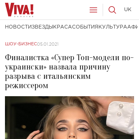
UK
НОВОСТИ
ЗВЕЗДЫ
КРАСА
СОБЫТИЯ
КУЛЬТУРА
АФ
05.01.2021
ШОУ-БИЗНЕС
Финалистка «Супер Топ-модели по-
украински» назвала причину
разрыва с итальянским
режиссером