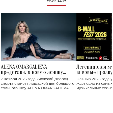
АФИША
ALENA OMARGALIEVA
Легендарная м
представила новую афишу
впервые прозву
большого концерта во Дворце
Украине: где со
7 ноября 2026 года киевский Дворец
Осенью 2026 года у
спорта
спорта станет площадкой для большого
ждет одно из самы
сольного шоу ALENA OMARGALIEVA.
музыкальных событ
Концерт получил символичное название
«Не пьяная — влюбленная».