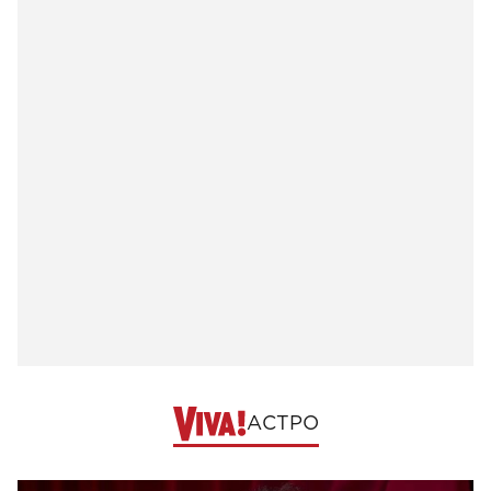
АСТРО