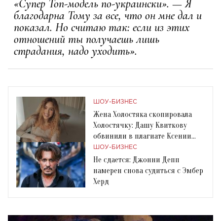
«Супер Топ-модель по-украински». — Я
благодарна Тому за все, что он мне дал и
показал. Но считаю так: если из этих
отношений ты получаешь лишь
страдания, надо уходить».
ШОУ-БИЗНЕС
Жена Холостяка скопировала
Холостячку: Дашу Квиткову
обвинили в плагиате Ксении
Мишиной
ШОУ-БИЗНЕС
Не сдается: Джонни Депп
намерен снова судиться с Эмбер
Херд