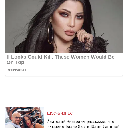
ШОУ-БИЗНЕС
Анатолий Анатолич рассказал, что
думает о Владе Яме и Юлии Саниной