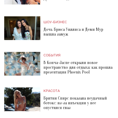
ШОУ-БИЗНЕС
Дочь Брюса Уиллиса и Деми Мур
вышла замуж
СОБЫТИЯ
В Конча-Заспе открыли новое
пространство для отдыха: как прошла
презентация Phoenix Pool
КРАСОТА
Бритни Спирс показала неудачный
ботокс: из-за инъекции у нее
опустился глаз