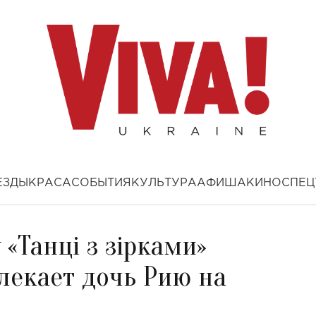
ЕЗДЫ
КРАСА
СОБЫТИЯ
КУЛЬТУРА
АФИША
КИНО
СПЕЦ
«Танці з зірками»
влекает дочь Рию на