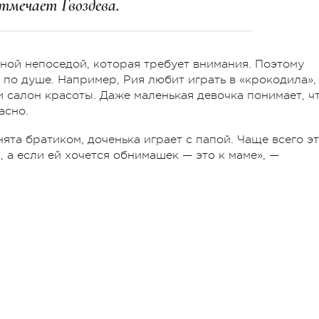
тмечает Гвоздева.
вной непоседой, которая требует внимания. Поэтому
 по душе. Например, Рия любит играть в «крокодила»,
и салон красоты. Даже маленькая девочка понимает, ч
асно.
нята братиком, доченька играет с папой. Чаще всего э
 а если ей хочется обнимашек — это к маме», —