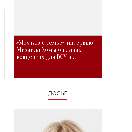
«Мечтаю о семье»: интервью
Михаила Хомы о планах,
концертах для ВСУ и
изменениях во время войны
ДОСЬЕ