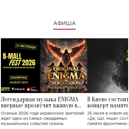
АФИША
Легендарная музыка ENIGMA
В Киеве состои
впервые прозвучит вживую в
концерт памят
Украине: где состоится концерт
Клименко: более
Осенью 2026 года украинских зрителей
25 июля в новом op
исполнят песн
ждет одно из самых ожидаемых
«Де, Що, Інше» сос
музыкальных событий сезона.
памяти фронтмена
Михаила Клименко. 