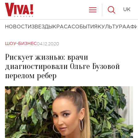
UK
НОВОСТИ
ЗВЕЗДЫ
КРАСА
СОБЫТИЯ
КУЛЬТУРА
АФ
04.12.2020
ШОУ-БИЗНЕС
Рискует жизнью: врачи
диагностировали Ольге Бузовой
перелом ребер