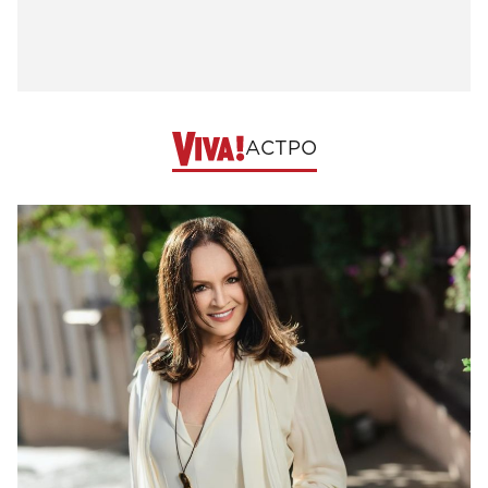
АСТРО