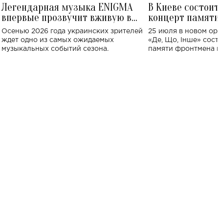
Легендарная музыка ENIGMA
В Киеве состои
впервые прозвучит вживую в
концерт памят
Украине: где состоится концерт
Клименко: более
Осенью 2026 года украинских зрителей
25 июля в новом op
исполнят песн
ждет одно из самых ожидаемых
«Де, Що, Інше» сос
музыкальных событий сезона.
памяти фронтмена
Михаила Клименко. 
особенный музыкал
посвященный артист
стало символом ис
настоящей любви.