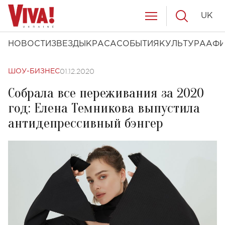
UK
НОВОСТИ
ЗВЕЗДЫ
КРАСА
СОБЫТИЯ
КУЛЬТУРА
АФ
01.12.2020
ШОУ-БИЗНЕС
Собрала все переживания за 2020
год: Елена Темникова выпустила
антидепрессивный бэнгер