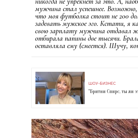
никогда не упрекнет за это. А, нао
мужчина стал успешнее. Возможно, 
что моя футболка стоит не 200 дол
задевать мужское эго. Кстати, я к
свою зарплату мужчина отдавал ж
отбирала папины две тысячи. Брала 
оставляла ему (смеется). Шучу, ко
ШОУ-БИЗНЕС
"Бритни Спирс, ты ли э