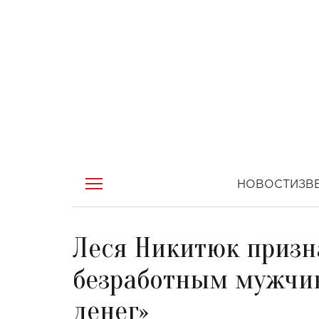
НОВОСТИ
ЗВ
Леся Никитюк призна
безработным мужчин
денег»