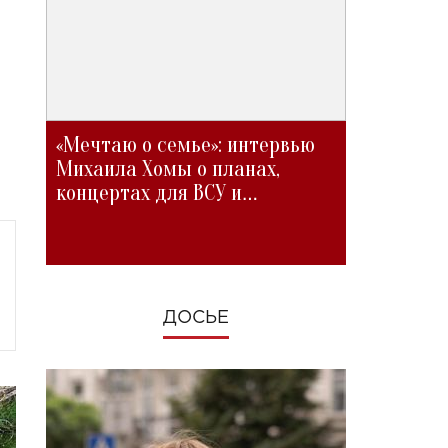
«Мечтаю о семье»: интервью
Михаила Хомы о планах,
концертах для ВСУ и
изменениях во время войны
ДОСЬЕ