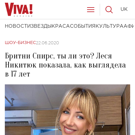
UK
НОВОСТИ
ЗВЕЗДЫ
КРАСА
СОБЫТИЯ
КУЛЬТУРА
АФ
22.06.2020
ШОУ-БИЗНЕС
Бритни Спирс, ты ли это? Леся
Никитюк показала, как выглядела
в 17 лет