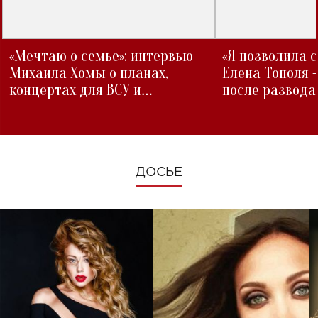
«Мечтаю о семье»: интервью
«Я позволила 
Михаила Хомы о планах,
Елена Тополя 
концертах для ВСУ и
после развода
изменениях во время войны
ДОСЬЕ