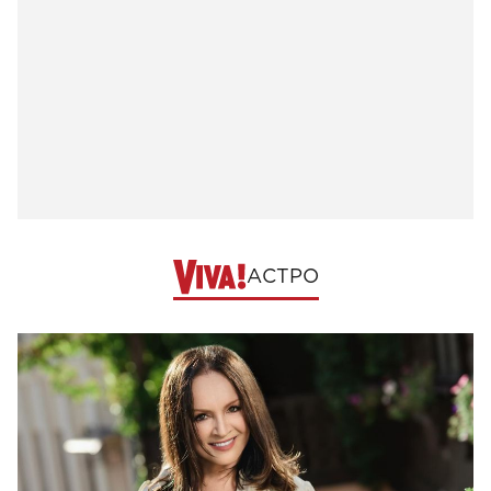
АСТРО