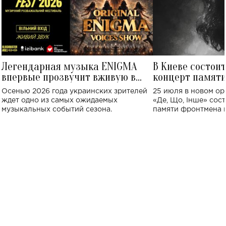
Легендарная музыка ENIGMA
В Киеве состои
впервые прозвучит вживую в
концерт памят
Украине: где состоится концерт
Клименко: более
Осенью 2026 года украинских зрителей
25 июля в новом op
исполнят песн
ждет одно из самых ожидаемых
«Де, Що, Інше» сос
музыкальных событий сезона.
памяти фронтмена
Михаила Клименко. 
особенный музыкал
посвященный артист
стало символом ис
настоящей любви.