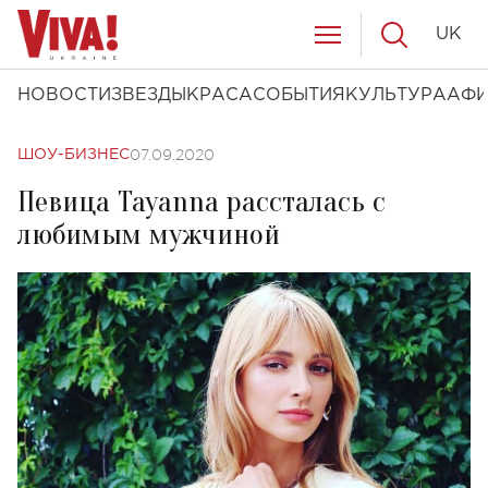
UK
НОВОСТИ
ЗВЕЗДЫ
КРАСА
СОБЫТИЯ
КУЛЬТУРА
АФ
07.09.2020
ШОУ-БИЗНЕС
Певица Tayanna рассталась с
любимым мужчиной