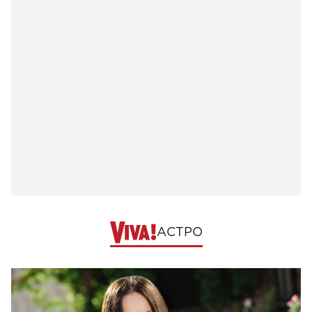
АСТРО