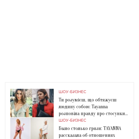
ШОУ-БИЗНЕС
Ти розумієш, що обтяжуєш
людину собою: Tayanna
розповіла правду про стосунки с
Філіпом Коляденко
ШОУ-БИЗНЕС
Было столько грязи: TAYANNA
рассказала об отношениях