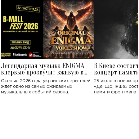
Легендарная музыка ENIGMA
В Киеве состои
впервые прозвучит вживую в
концерт памят
Украине: где состоится концерт
Клименко: более
Осенью 2026 года украинских зрителей
25 июля в новом op
исполнят песн
ждет одно из самых ожидаемых
«Де, Що, Інше» сос
музыкальных событий сезона.
памяти фронтмена
Михаила Клименко. 
особенный музыкал
посвященный артист
стало символом ис
настоящей любви.