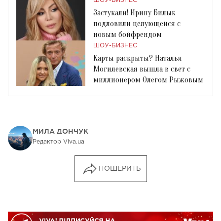
ШОУ-БИЗНЕС
Застукали! Ирину Билык
подловили целующейся с
новым бойфрендом
ШОУ-БИЗНЕС
Карты раскрыты? Наталья
Могилевская вышла в свет с
миллионером Олегом Рыжовым
МИЛА ДОНЧУК
Редактор Viva.ua
ПОШЕРИТЬ