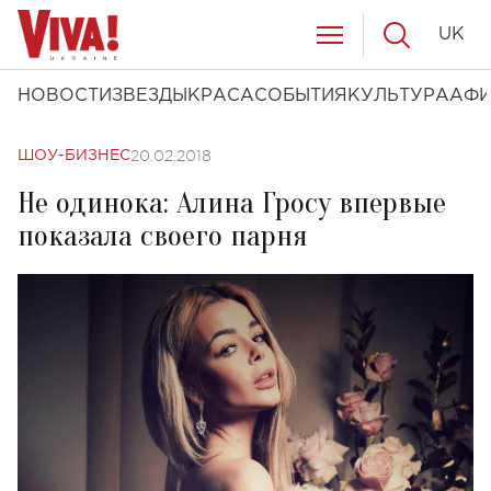
UK
НОВОСТИ
ЗВЕЗДЫ
КРАСА
СОБЫТИЯ
КУЛЬТУРА
АФ
20.02.2018
ШОУ-БИЗНЕС
Не одинока: Алина Гросу впервые
показала своего парня