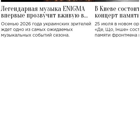
Легендарная музыка ENIGMA
В Киеве состои
впервые прозвучит вживую в
концерт памят
Украине: где состоится концерт
Клименко: более
Осенью 2026 года украинских зрителей
25 июля в новом op
исполнят песн
ждет одно из самых ожидаемых
«Де, Що, Інше» сос
музыкальных событий сезона.
памяти фронтмена
Михаила Клименко. 
особенный музыкал
посвященный артист
стало символом ис
настоящей любви.