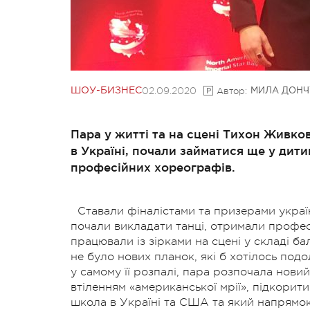
02.09.2020
Автор:
ШОУ-БИЗНЕС
МИЛА ДОНЧ
Пара у житті та на сцені Тихон Живков
в Україні, почали займатися ще у дити
професійних хореографів.
Ставали фіналістами та призерами україн
почали викладати танці, отримали професі
працювали із зірками на сцені у складі ба
не було нових планок, які б хотілось под
у самому її розпалі, пара розпочала новий
втіленням «американської мрії», підкорит
школа в Україні та США та який напрямок