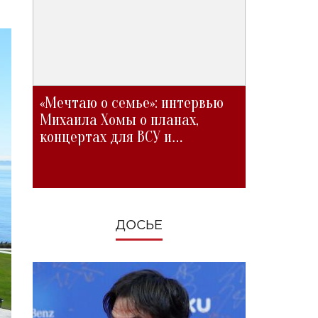
«Мечтаю о семье»: интервью
Михаила Хомы о планах,
концертах для ВСУ и
изменениях во время войны
ДОСЬЕ