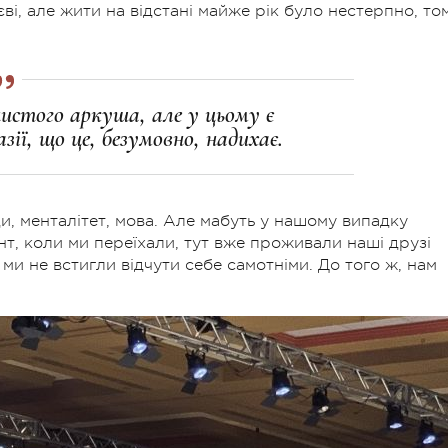
єві, але жити на відстані майже рік було нестерпно, то
стого аркуша, але у цьому є
ії, що це, безумовно, надихає.
и, менталітет, мова. Але мабуть у нашому випадку
т, коли ми переїхали, тут вже проживали наші друзі
ми не встигли відчути себе самотніми. До того ж, нам