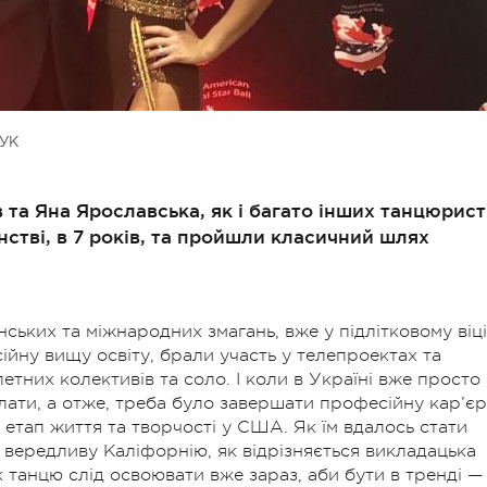
УК
 та Яна Ярославська, як і багато інших танцюрист
нстві, в 7 років, та пройшли класичний шлях
ських та міжнародних змагань, вже у підлітковому віці
йну вищу освіту, брали участь у телепроектах та
летних колективів та соло. І коли в Україні вже просто
олати, а отже, треба було завершати професійну кар’є
 етап життя та творчості у США. Як їм вдалось стати
и вередливу Каліфорнію, як відрізняється викладацька
 танцю слід освоювати вже зараз, аби бути в тренді —