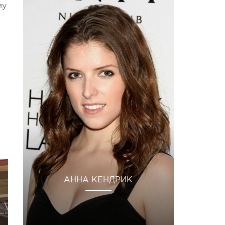
му
АННА КЕНДРИК