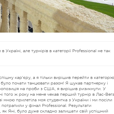
Україні, але турнірів в категорії Professional не так
спішну кар'єру, а я тільки вирішив перейти в категорі
е було почати танцювати разом! Я шукав партнерку і
пропозиція на проби з США, я вирішив ризикнути. У
дні того ж року на мене чекав перший турнір в Лас-Вега
 зі мною прилетіла моя студентка з України і ми посіли
ж потрапили у фінал Professional. Результати
о, як Яні, було дуже складно залишати свій успішний