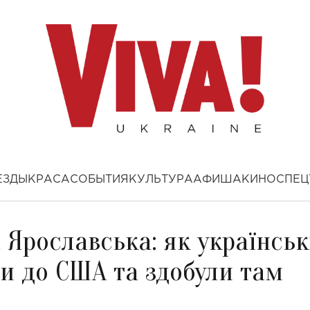
ЕЗДЫ
КРАСА
СОБЫТИЯ
КУЛЬТУРА
АФИША
КИНО
СПЕЦ
 Ярославська: як українськ
и до США та здобули там