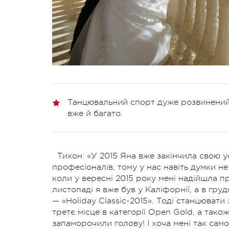
Танцювальний спорт дуже розвинений в 
вже й багато.
Тихон: «У 2015 Яна вже закінчила свою у
професіоналів, тому у нас навіть думки н
коли у вересні 2015 року мені надійшла 
листопаді я вже був у Каліфорнії, а в гру
— «Holiday Classic-2015». Тоді станцювати
третє місце в категорії Open Gold, а тако
запаморочили голову! І хоча мені так сам