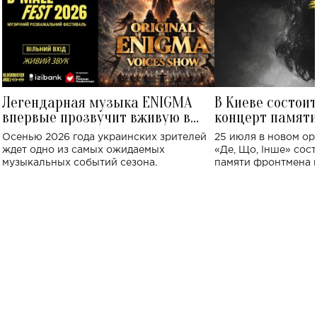
Легендарная музыка ENIGMA
В Киеве состои
впервые прозвучит вживую в
концерт памят
Украине: где состоится концерт
Клименко: более
Осенью 2026 года украинских зрителей
25 июля в новом op
исполнят песн
ждет одно из самых ожидаемых
«Де, Що, Інше» сос
музыкальных событий сезона.
памяти фронтмена
Михаила Клименко. 
особенный музыкал
посвященный артист
стало символом ис
настоящей любви.