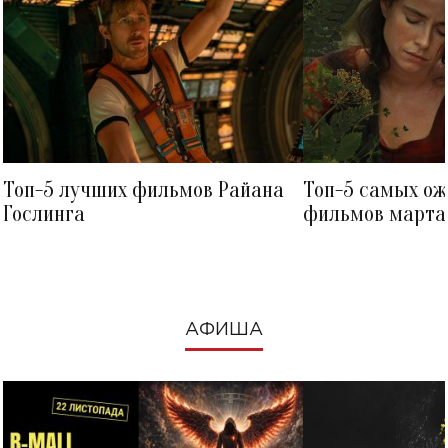
Топ-5 лучших фильмов Райана
Топ-5 самых о
Гослинга
фильмов марта 
посмотреть в к
АФИША