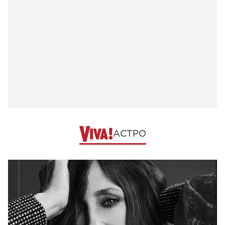
АСТРО