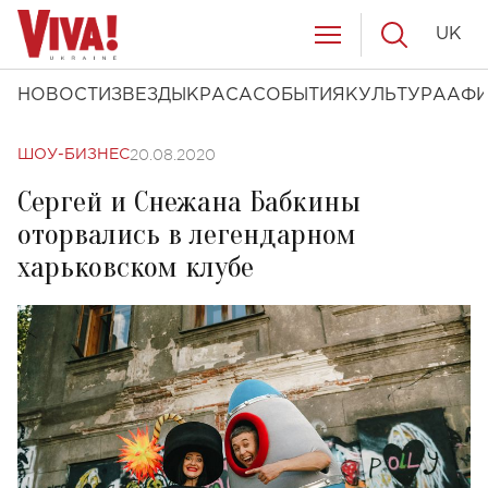
UK
НОВОСТИ
ЗВЕЗДЫ
КРАСА
СОБЫТИЯ
КУЛЬТУРА
АФ
20.08.2020
ШОУ-БИЗНЕС
Сергей и Снежана Бабкины
оторвались в легендарном
харьковском клубе