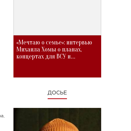
«Мечтаю о семье»: интервью
Михаила Хомы о планах,
концертах для ВСУ и
изменениях во время войны
ДОСЬЕ
а,