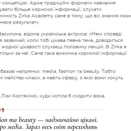
у концепцію. Адже традиційні формати навчання
увати більше корисної інформації, слухати
мінність Zirka Academy саме в тому, що всі знання мож
инесе результат».
Василина, відома українська актриса: «Мені справді
зазвичай, коли тобі цікава певна тема, доводиться
з жодної цікавості слухаєш половину лекцій. В Zirka я
тільки за неї. Саме така вижимка корисної інформації
базові напрямки: media, fashion та beauty. Тобто
і майстер-класи, а навіть сферу, з якої вони хочуть
Лізи Костякіної, куди хотіла б сходити вона.
hion та beauty — надзвичайно цікаві.
ро медіа. Зараз весь світ переходить