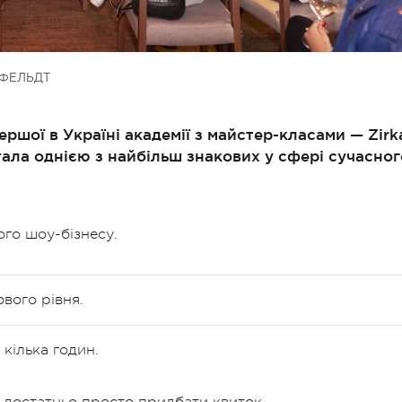
ФЕЛЬДТ
ершої в Україні академії з майстер-класами — Zirk
тала однією з найбільш знакових у сфері сучасног
ого шоу-бізнесу.
вого рівня.
кілька годин.
 достатньо просто придбати квиток.