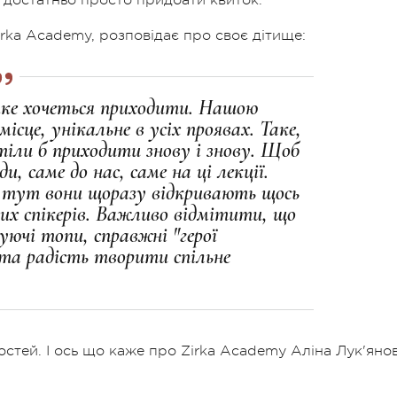
irka Academy, розповідає про своє дітище:
 яке хочеться приходити. Нашою
ісце, унікальне в усіх проявах. Таке,
тіли б приходити знову і знову. Щоб
, саме до нас, саме на ці лекції.
 тут вони щоразу відкривають щось
мих спікерів. Важливо відмітити, що
ючі топи, справжні "герої
 та радість творити спільне
гостей. І ось що каже про Zirka Academy Аліна Лук'янов