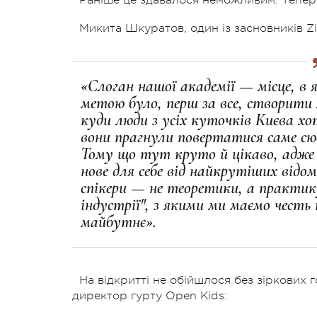
Микита Шкуратов, один із засновників Z
«Слоган нашої академії — місце, в
метою було, перш за все, створити м
куди люди з усіх куточків Києва хо
вони прагнули повертатися саме сюди
Тому що тут круто й цікаво, адже
нове для себе від найкрутіших відо
спікери — не теоретики, а практику
індустрії", з якими ми маємо честь
майбутнє».
На відкритті не обійшлося без зіркових 
директор гурту Open Kids: