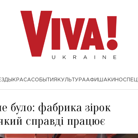
ЕЗДЫ
КРАСА
СОБЫТИЯ
КУЛЬТУРА
АФИША
КИНО
СПЕЦ
не було: фабрика зірок
який справді працює