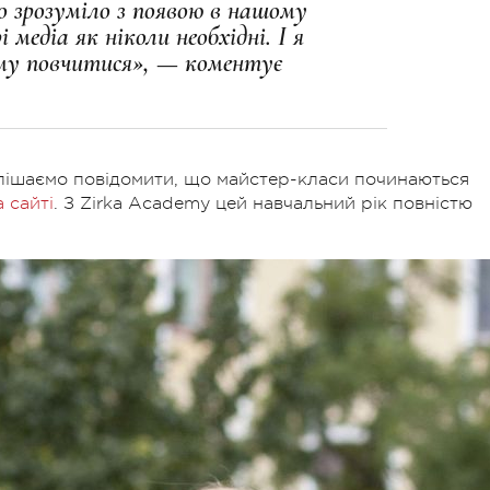
о зрозуміло з появою в нашому
медіа як ніколи необхідні. І я
ому повчитися», — коментує
оспішаємо повідомити, що майстер-класи починаються
а сайті
. З Zirka Academy цей навчальний рік повністю