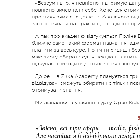
«Безсумнівно, я повністю підтримую дан
повністю вичерпали себе. Хочеться отрим
практикуючих спеціалістів. А ключова від
застосовувати на практиці, і це дійсно пр
А так про академію відгукується Поліна 
ближче саме такий формат навчання, адже 
платити за весь курс. Потім ти сидиш і бе
маю змогу обирати одну лекцію і платити 
підкупає приходити до них знову і знову».
До речі, в Zirka Academy планується три 
відвідувачі зможуть обирати не тільки певн
отримувати знання.
Ми дізналися в учасниці гурту Open Kids 
«Звісно, всі три сфери — media, fas
Але частіше я б відвідувала лекції п