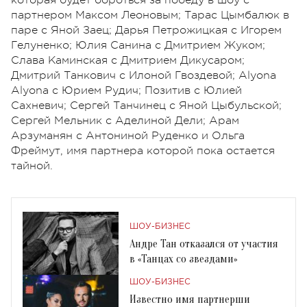
которая будет бороться за победу в шоу с
партнером Максом Леоновым; Тарас Цымбалюк в
паре с Яной Заец; Дарья Петрожицкая с Игорем
Гелуненко; Юлия Санина с Дмитрием Жуком;
Слава Каминская с Дмитрием Дикусаром;
Дмитрий Танкович с Илоной Гвоздевой; Alyona
Alyona с Юрием Рудич; Позитив с Юлией
Сахневич; Сергей Танчинец с Яной Цыбульской;
Сергей Мельник с Аделиной Дели; Арам
Арзуманян с Антониной Руденко и Ольга
Фреймут, имя партнера которой пока остается
тайной.
ШОУ-БИЗНЕС
Андре Тан отказался от участия
в «Танцах со звездами»
ШОУ-БИЗНЕС
Известно имя партнерши