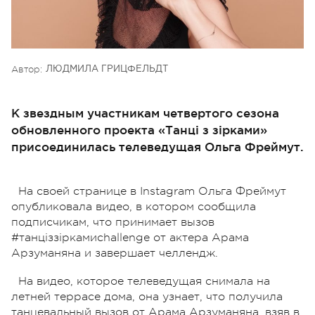
Автор:
ЛЮДМИЛА ГРИЦФЕЛЬДТ
К звездным участникам четвертого сезона
обновленного проекта «Танці з зірками»
присоединилась телеведущая Ольга Фреймут.
На своей странице в Instagram Ольга Фреймут
опубликовала видео, в котором сообщила
подписчикам, что принимает вызов
#танціззіркамиchallengе от актера Арама
Арзуманяна и завершает челлендж.
На видео, которое телеведущая снимала на
летней террасе дома, она узнает, что получила
танцевальный вызов от Арама Арзуманяна, взяв в