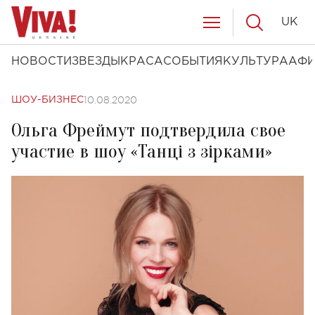
UK
НОВОСТИ
ЗВЕЗДЫ
КРАСА
СОБЫТИЯ
КУЛЬТУРА
АФ
10.08.2020
ШОУ-БИЗНЕС
Ольга Фреймут подтвердила свое
участие в шоу «Танці з зірками»