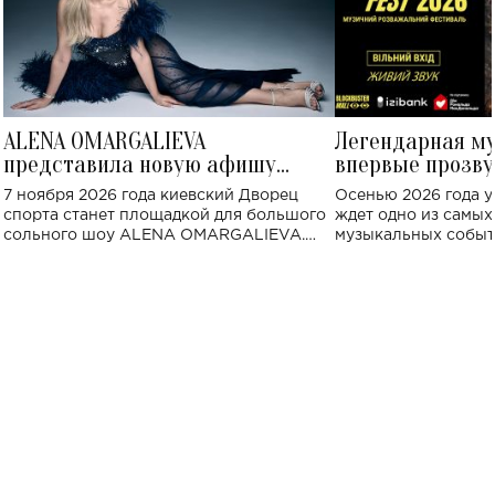
ALENA OMARGALIEVA
Легендарная м
представила новую афишу
впервые прозву
большого концерта во Дворце
Украине: где со
7 ноября 2026 года киевский Дворец
Осенью 2026 года у
спорта
спорта станет площадкой для большого
ждет одно из самы
сольного шоу ALENA OMARGALIEVA.
музыкальных событ
Концерт получил символичное название
«Не пьяная — влюбленная».