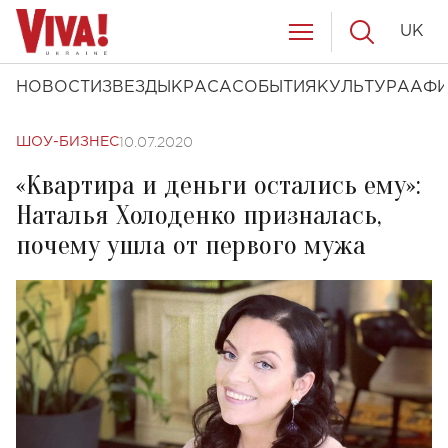
UK
НОВОСТИ
ЗВЕЗДЫ
КРАСА
СОБЫТИЯ
КУЛЬТУРА
АФ
10.07.2020
ШОУ-БИЗНЕС
«Квартира и деньги остались ему»:
Наталья Холоденко призналась,
почему ушла от первого мужа