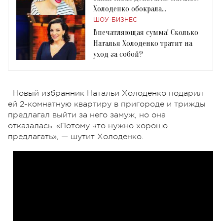
Холоденко обокрала
домработница
ШОУ-БИЗНЕС
Впечатляющая сумма! Сколько
Наталья Холоденко тратит на
уход за собой?
Новый избранник Натальи Холоденко подарил
ей 2-комнатную квартиру в пригороде и трижды
предлагал выйти за него замуж, но она
отказалась. «Потому что нужно хорошо
предлагать», — шутит Холоденко.