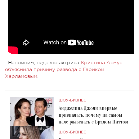
Напомним, недавно актриса
Кристина Асмус
объяснила причину развода с Гариком
Харламовым
.
ШОУ-БИЗНЕС
Анджелина Джоли впервые
призналась, почему на самом
деле развелась с Брэдом Питтом
ШОУ-БИЗНЕС