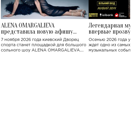
ALENA OMARGALIEVA
Легендарная м
представила новую афишу
впервые прозву
большого концерта во Дворце
Украине: где со
7 ноября 2026 года киевский Дворец
Осенью 2026 года у
спорта
спорта станет площадкой для большого
ждет одно из самы
сольного шоу ALENA OMARGALIEVA.
музыкальных событ
Концерт получил символичное название
«Не пьяная — влюбленная».