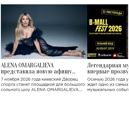
ALENA OMARGALIEVA
Легендарная м
представила новую афишу
впервые прозву
большого концерта во Дворце
Украине: где со
7 ноября 2026 года киевский Дворец
Осенью 2026 года у
спорта
спорта станет площадкой для большого
ждет одно из самы
сольного шоу ALENA OMARGALIEVA.
музыкальных событ
Концерт получил символичное название
«Не пьяная — влюбленная».