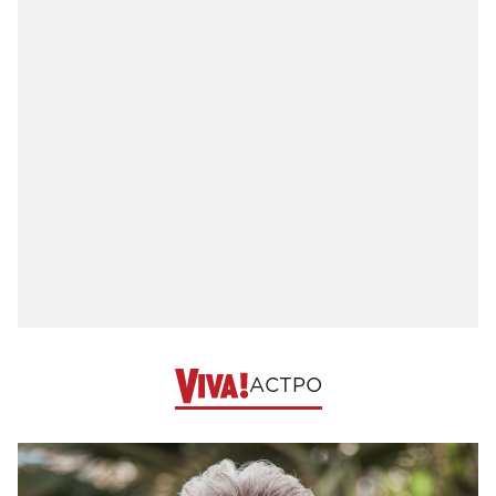
АСТРО