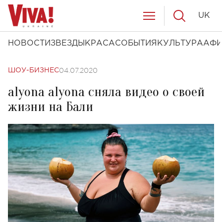
UK
НОВОСТИ
ЗВЕЗДЫ
КРАСА
СОБЫТИЯ
КУЛЬТУРА
АФ
04.07.2020
ШОУ-БИЗНЕС
alyona alyona сняла видео о своей
жизни на Бали