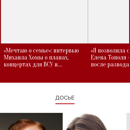
«Мечтаю о семье»: интервью
«Я позволила 
Михаила Хомы о планах,
Елена Тополя 
концертах для ВСУ и
после развода
изменениях во время войны
ДОСЬЕ