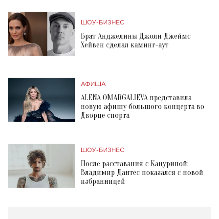
ШОУ-БИЗНЕС
Брат Анджелины Джоли Джеймс
Хейвен сделал каминг-аут
АФИША
ALENA OMARGALIEVA представила
новую афишу большого концерта во
Дворце спорта
ШОУ-БИЗНЕС
После расставания с Кацуриной:
Владимир Дантес показался с новой
избранницей