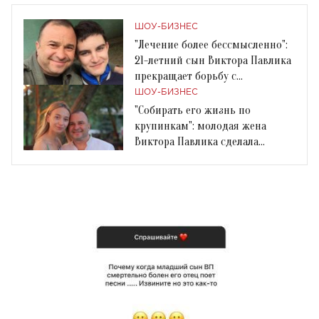
ШОУ-БИЗНЕС
"Лечение более бессмысленно":
21-летний сын Виктора Павлика
прекращает борьбу с
онкологией
ШОУ-БИЗНЕС
"Собирать его жизнь по
крупинкам": молодая жена
Виктора Павлика сделала
признание о его зависимости