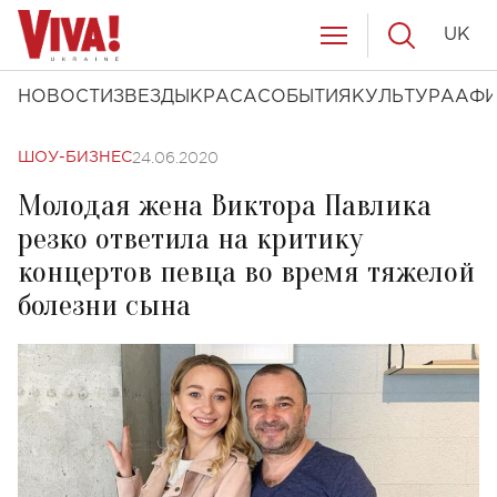
UK
НОВОСТИ
ЗВЕЗДЫ
КРАСА
СОБЫТИЯ
КУЛЬТУРА
АФ
24.06.2020
ШОУ-БИЗНЕС
Молодая жена Виктора Павлика
резко ответила на критику
концертов певца во время тяжелой
болезни сына