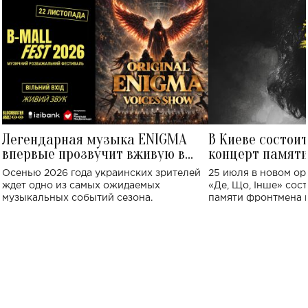
Легендарная музыка ENIGMA
В Киеве состои
впервые прозвучит вживую в
концерт памят
Украине: где состоится концерт
Клименко: более
Осенью 2026 года украинских зрителей
25 июля в новом op
исполнят песн
ждет одно из самых ожидаемых
«Де, Що, Інше» сос
музыкальных событий сезона.
памяти фронтмена
Михаила Клименко. 
особенный музыкал
посвященный артист
стало символом ис
настоящей любви.