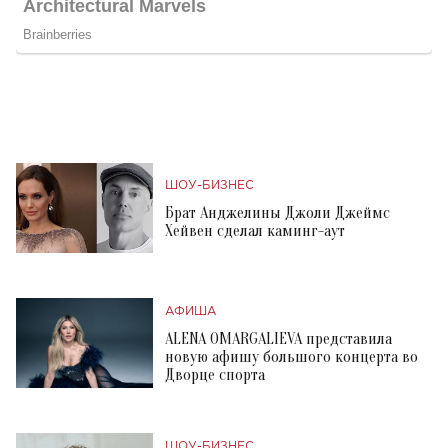
ШОУ-БИЗНЕС
Брат Анджелины Джоли Джеймс
Хейвен сделал каминг-аут
АФИША
ALENA OMARGALIEVA представила
новую афишу большого концерта во
Дворце спорта
ШОУ-БИЗНЕС