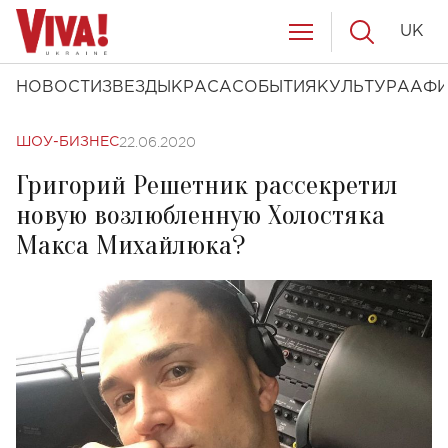
UK
НОВОСТИ
ЗВЕЗДЫ
КРАСА
СОБЫТИЯ
КУЛЬТУРА
АФ
22.06.2020
ШОУ-БИЗНЕС
Григорий Решетник рассекретил
новую возлюбленную Холостяка
Макса Михайлюка?