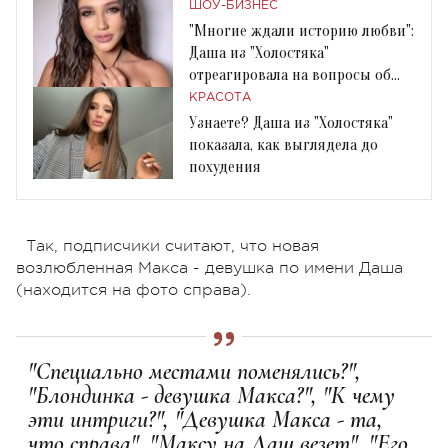
ШОУ-БИЗНЕС
"Многие ждали историю любви":
Даша из "Холостяка"
отреагировала на вопросы об
отношениях с Максом
КРАСОТА
Узнаете? Даша из "Холостяка"
показала, как выглядела до
похудения
Так, подписчики считают, что новая
возлюбленная Макса - девушка по имени Даша
(находится на фото справа).
"Специально местами поменялись?",
"Блондинка - девушка Макса?", "К чему
эти интриги?", "Девушка Макса - та,
что справа", "Максу на Даш везет", "Его