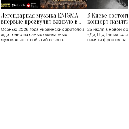
Легендарная музыка ENIGMA
В Киеве состои
впервые прозвучит вживую в
концерт памят
Украине: где состоится концерт
Клименко: более
Осенью 2026 года украинских зрителей
25 июля в новом op
исполнят песн
ждет одно из самых ожидаемых
«Де, Що, Інше» сос
музыкальных событий сезона.
памяти фронтмена
Михаила Клименко. 
особенный музыкал
посвященный артист
стало символом ис
настоящей любви.