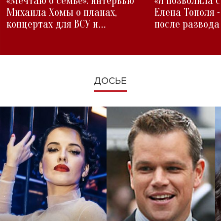
«Мечтаю о семье»: интервью
«Я позволила 
Михаила Хомы о планах,
Елена Тополя 
концертах для ВСУ и
после развода
изменениях во время войны
ДОСЬЕ