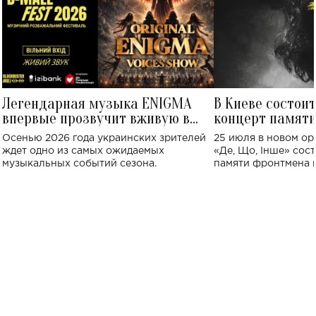
Легендарная музыка ENIGMA
В Киеве состои
впервые прозвучит вживую в
концерт памят
Украине: где состоится концерт
Клименко: более
Осенью 2026 года украинских зрителей
25 июля в новом op
исполнят песн
ждет одно из самых ожидаемых
«Де, Що, Інше» сос
музыкальных событий сезона.
памяти фронтмена
Михаила Клименко. 
особенный музыкал
посвященный артист
стало символом ис
настоящей любви.