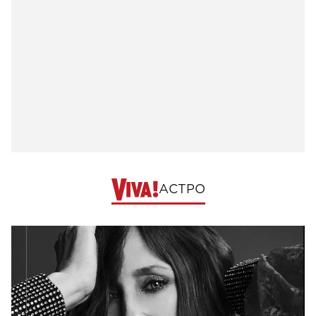
АСТРО