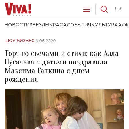
UK
НОВОСТИ
ЗВЕЗДЫ
КРАСА
СОБЫТИЯ
КУЛЬТУРА
АФ
19.06.2020
ШОУ-БИЗНЕС
Торт со свечами и стихи: как Алла
Пугачева с детьми поздравила
Максима Галкина с днем
рождения